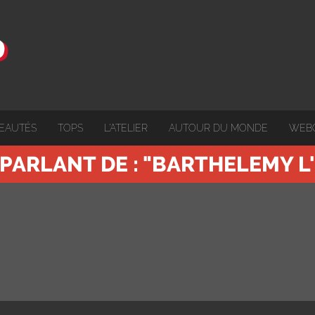
EAUTÉS
TOPS
L'ATELIER
AUTOUR DU MONDE
WEB
 PARLANT DE : "BARTHELEMY L