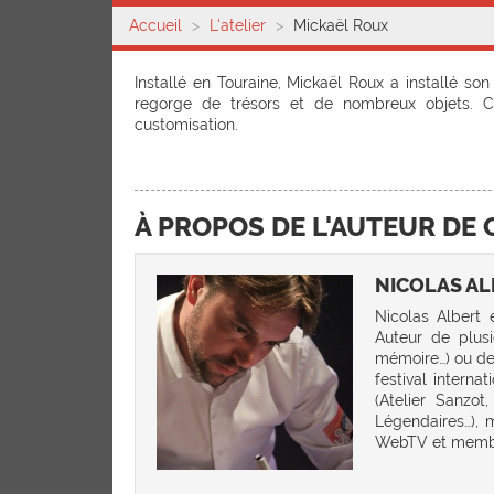
Accueil
L'atelier
Mickaël Roux
Installé en Touraine, Mickaël Roux a installé so
regorge de trésors et de nombreux objets. Ca
customisation.
À PROPOS DE L'AUTEUR DE 
NICOLAS AL
Nicolas Albert 
Auteur de plusi
mémoire…) ou de 
festival intern
(Atelier Sanzot
Légendaires…), 
WebTV et membre