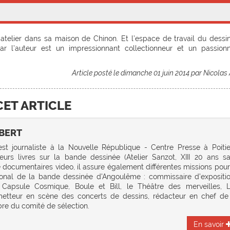
n atelier dans sa maison de Chinon. Et l’espace de travail du dessi
r l’auteur est un impressionnant collectionneur et un passion
Article posté le dimanche 01 juin 2014 par Nicolas 
CET ARTICLE
BERT
est journaliste à la Nouvelle République - Centre Presse à Poitie
eurs livres sur la bande dessinée (Atelier Sanzot, XIII 20 ans s
documentaires video, il assure également différentes missions pour
ational de la bande dessinée d'Angoulême : commissaire d’expositi
, Capsule Cosmique, Boule et Bill, le Théâtre des merveilles, 
metteur en scène des concerts de dessins, rédacteur en chef de
 du comité de sélection.
En savoir