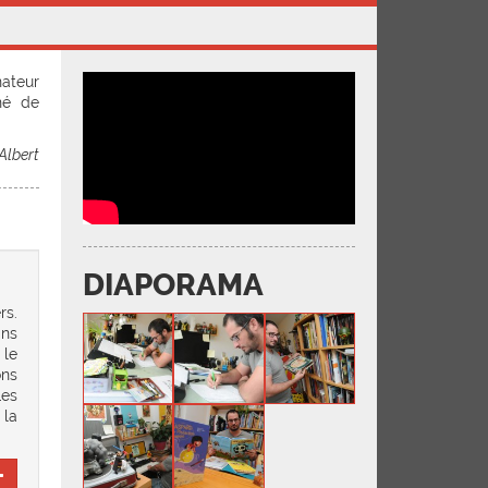
nateur
né de
Albert
DIAPORAMA
rs.
ans
 le
ons
Les
 la