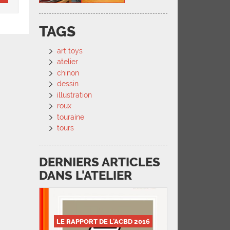
TAGS
art toys
atelier
chinon
dessin
illustration
roux
touraine
tours
DERNIERS ARTICLES
DANS L'ATELIER
LE RAPPORT DE L’ACBD 2016