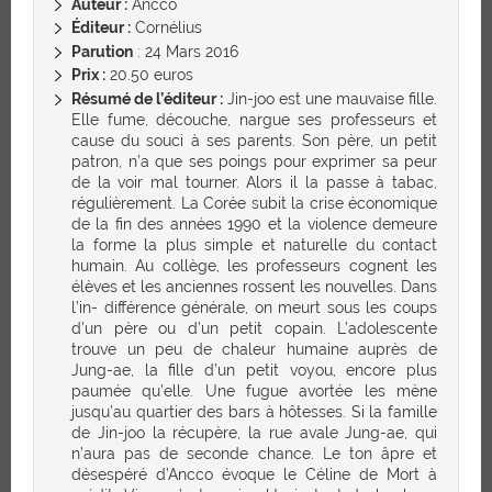
Auteur :
Ancco
Éditeur :
Cornélius
Parution
: 24 Mars 2016
Prix :
20.50 euros
Résumé de l’éditeur :
Jin-joo est une mauvaise fille.
Elle fume, découche, nargue ses professeurs et
cause du souci à ses parents. Son père, un petit
patron, n’a que ses poings pour exprimer sa peur
de la voir mal tourner. Alors il la passe à tabac,
régulièrement. La Corée subit la crise économique
de la fin des années 1990 et la violence demeure
la forme la plus simple et naturelle du contact
humain. Au collège, les professeurs cognent les
élèves et les anciennes rossent les nouvelles. Dans
l’in- différence générale, on meurt sous les coups
d’un père ou d’un petit copain. L’adolescente
trouve un peu de chaleur humaine auprès de
Jung-ae, la fille d’un petit voyou, encore plus
paumée qu’elle. Une fugue avortée les mène
jusqu’au quartier des bars à hôtesses. Si la famille
de Jin-joo la récupère, la rue avale Jung-ae, qui
n’aura pas de seconde chance. Le ton âpre et
désespéré d’Ancco évoque le Céline de Mort à