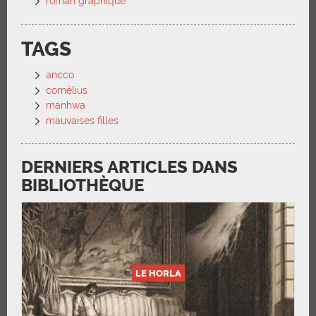
roman graphique
TAGS
ancco
cornélius
manhwa
mauvaises filles
DERNIERS ARTICLES DANS
BIBLIOTHÈQUE
LE HORLA