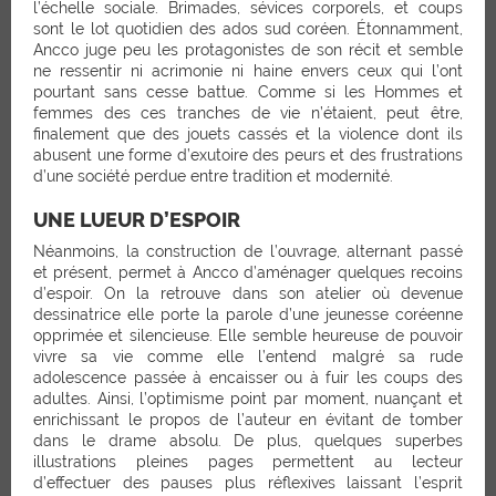
l’échelle sociale. Brimades, sévices corporels, et coups
sont le lot quotidien des ados sud coréen. Étonnamment,
Ancco juge peu les protagonistes de son récit et semble
ne ressentir ni acrimonie ni haine envers ceux qui l’ont
pourtant sans cesse battue. Comme si les Hommes et
femmes des ces tranches de vie n’étaient, peut être,
finalement que des jouets cassés et la violence dont ils
abusent une forme d’exutoire des peurs et des frustrations
d’une société perdue entre tradition et modernité.
UNE LUEUR D’ESPOIR
Néanmoins, la construction de l’ouvrage, alternant passé
et présent, permet à Ancco d’aménager quelques recoins
d’espoir. On la retrouve dans son atelier où devenue
dessinatrice elle porte la parole d’une jeunesse coréenne
opprimée et silencieuse. Elle semble heureuse de pouvoir
vivre sa vie comme elle l’entend malgré sa rude
adolescence passée à encaisser ou à fuir les coups des
adultes. Ainsi, l’optimisme point par moment, nuançant et
enrichissant le propos de l’auteur en évitant de tomber
dans le drame absolu. De plus, quelques superbes
illustrations pleines pages permettent au lecteur
d’effectuer des pauses plus réflexives laissant l’esprit