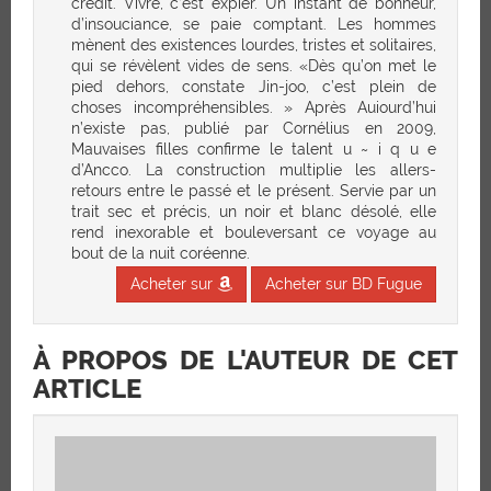
crédit. Vivre, c’est expier. Un instant de bonheur,
d’insouciance, se paie comptant. Les hommes
mènent des existences lourdes, tristes et solitaires,
qui se révèlent vides de sens. «Dès qu’on met le
pied dehors, constate Jin-joo, c’est plein de
choses incompréhensibles. » Après Auiourd’hui
n’existe pas, publié par Cornélius en 2009,
Mauvaises filles confirme le talent u ~ i q u e
d’Ancco. La construction multiplie les allers-
retours entre le passé et le présent. Servie par un
trait sec et précis, un noir et blanc désolé, elle
rend inexorable et bouleversant ce voyage au
bout de la nuit coréenne.
Acheter sur
Acheter sur BD Fugue
À PROPOS DE L'AUTEUR DE CET
ARTICLE