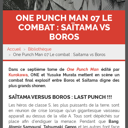
ONE PUNCH MAN 07 LE
COMBAT : SAÏTAMA VS
BOROS
Accueil
Bibliothèque
One Punch Man 07 Le combat : Saïtama vs Boros
Dans ce septième tome de
One Punch Man
édité par
Kurokawa
, ONE et Yusuke Murata mettent en scène un
combat final explosif entre Boros et Saïtama digne des
plus grands shonen.
SAÏTAMA VERSUS BOROS : LAST PUNCH !!!
Les héros de classe S, les plus puissants de la terre, sont
en réunion de crise lorsque qu’un gigantesque vaisseau
apparaît au dessus de la ville A. Tous sont dépêchés sur
place afin d’endiguer la menace. Pendant que
Bang
,
Atomic Samouraï
,
Tatsumaki
,
Genos
et les autres font face