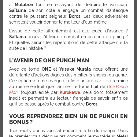
à
Mutatron
tout en essayant de détruire le vaisseau,
Saïtama
de son coté a engagé un combat dantesque
contre le puissant seigneur
Boros
. Les deux adversaires
semblent vouloir donner le meilleur d’eux-même.
L’issue de cette affrontement est-elle jouée d’avance ?
Saïtama
pourra t’il finir ce combat en un coup de poing ?
Et quelles seront les répercutions de cette attaque sur la
suite de l’histoire ?
L’AVENIR DE ONE PUNCH MAN
Avec ce tome
ONE
et
Yusuke Murata
nous offrent une
déferlante d’actions dignes des meilleurs shonen du genre.
Ce septième tome marque la fin d’un arc car il se termine
au même endroit que l’animé. Le tome huit de
One Punch
Man
, toujours édité par
Kurokawa
, sera donc totalement
inédit et permettra au lecteur français de savoir enfin ce
qu’il se passe après le combat contre
Boros
.
VOUS REPRENDREZ BIEN UN DE PUNCH EN
BONUS ?
Trois récits bonus vous attendent à la fin du manga. Dans
le premier vous découvrirez comment le mystérieux
Metal