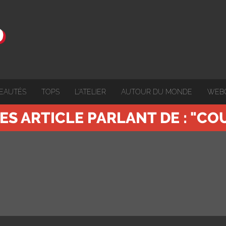
EAUTÉS
TOPS
L'ATELIER
AUTOUR DU MONDE
WEB
ES ARTICLE PARLANT DE : "CO