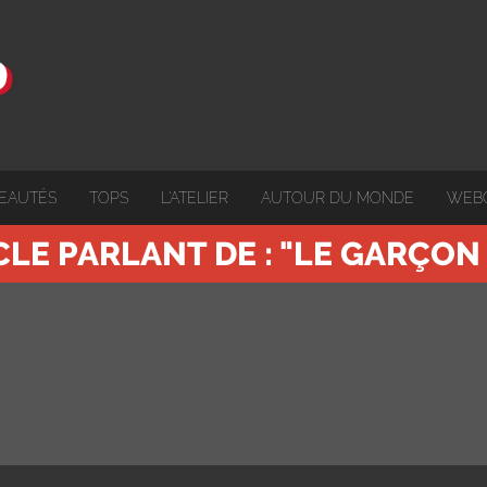
EAUTÉS
TOPS
L'ATELIER
AUTOUR DU MONDE
WEB
CLE PARLANT DE : "LE GARÇON