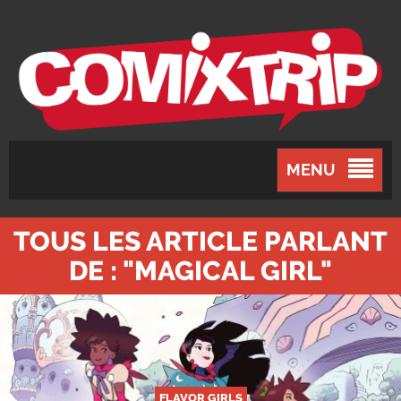
MENU
TOUS LES ARTICLE PARLANT
DE : "MAGICAL GIRL"
FLAVOR GIRLS