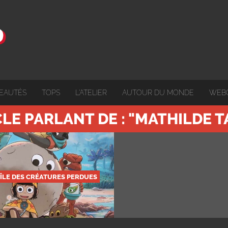
EAUTÉS
TOPS
L'ATELIER
AUTOUR DU MONDE
WEB
CLE PARLANT DE : "MATHILDE
’ÎLE DES CRÉATURES PERDUES