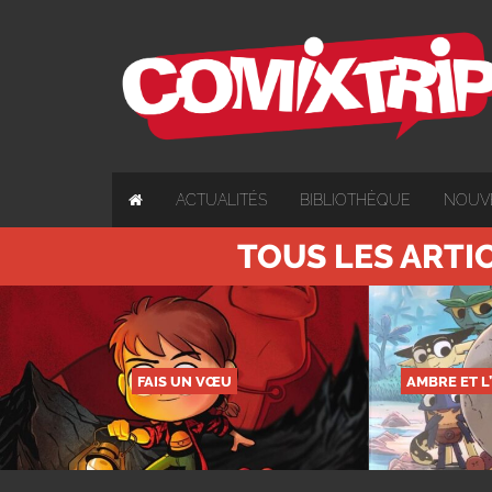
ACTUALITÉS
BIBLIOTHÈQUE
NOUV
TOUS LES ARTI
FAIS UN VŒU
AMBRE ET L