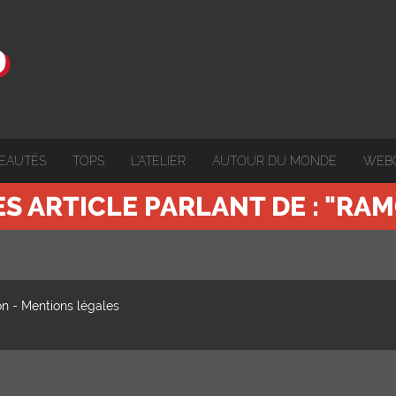
EAUTÉS
TOPS
L'ATELIER
AUTOUR DU MONDE
WEB
ES ARTICLE PARLANT DE : "RA
on
-
Mentions légales