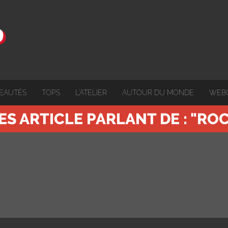
EAUTÉS
TOPS
L'ATELIER
AUTOUR DU MONDE
WEB
ES ARTICLE PARLANT DE : "RO