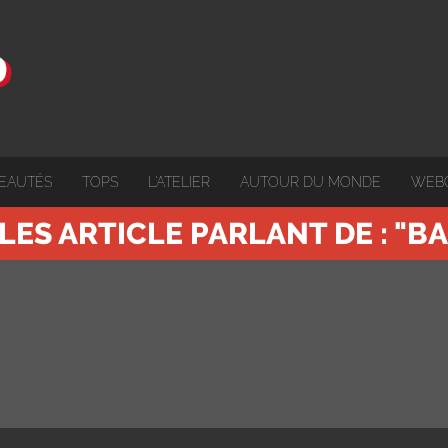
EAUTÉS
TOPS
L'ATELIER
AUTOUR DU MONDE
WEB
LES ARTICLE PARLANT DE : "B