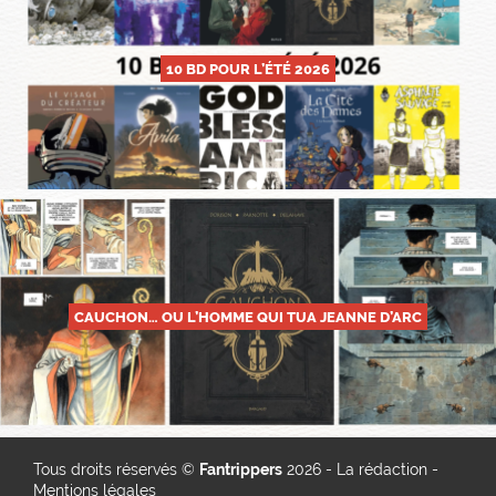
10 BD POUR L’ÉTÉ 2026
CAUCHON… OU L’HOMME QUI TUA JEANNE D’ARC
Tous droits réservés ©
Fantrippers
2026 -
La rédaction
-
Mentions légales