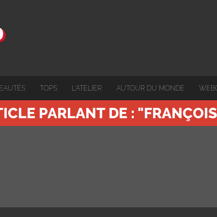
EAUTÉS
TOPS
L'ATELIER
AUTOUR DU MONDE
WEB
TICLE PARLANT DE : "FRANÇOI