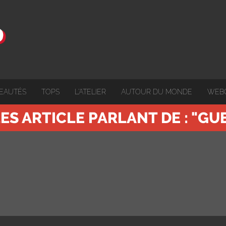
EAUTÉS
TOPS
L'ATELIER
AUTOUR DU MONDE
WEB
ES ARTICLE PARLANT DE : "GU