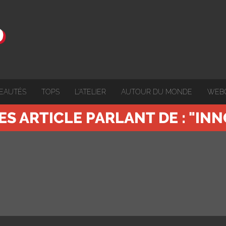
EAUTÉS
TOPS
L'ATELIER
AUTOUR DU MONDE
WEB
ES ARTICLE PARLANT DE : "IN