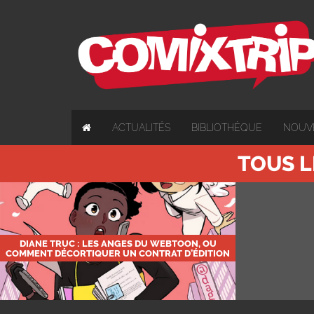
ACTUALITÉS
BIBLIOTHÈQUE
NOUV
TOUS L
DIANE TRUC : LES ANGES DU WEBTOON, OU
COMMENT DÉCORTIQUER UN CONTRAT D’ÉDITION