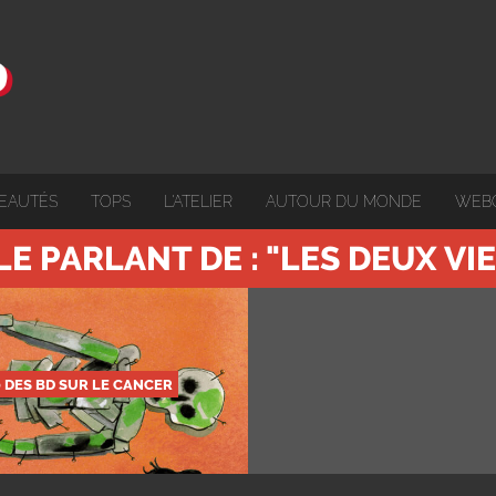
EAUTÉS
TOPS
L'ATELIER
AUTOUR DU MONDE
WEB
LE PARLANT DE : "LES DEUX VI
0 DES BD SUR LE CANCER