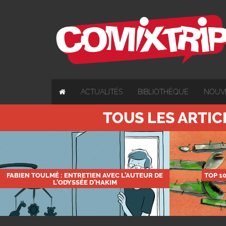
ACTUALITÉS
BIBLIOTHÈQUE
NOUV
TOUS LES ARTIC
FABIEN TOULMÉ : ENTRETIEN AVEC L’AUTEUR DE
TOP 1
L’ODYSSÉE D’HAKIM