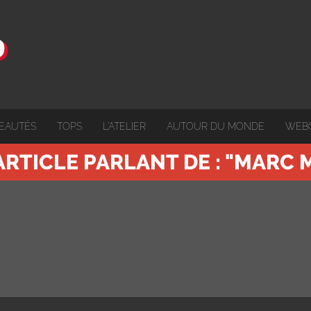
EAUTÉS
TOPS
L'ATELIER
AUTOUR DU MONDE
WEB
ARTICLE PARLANT DE : "MARC