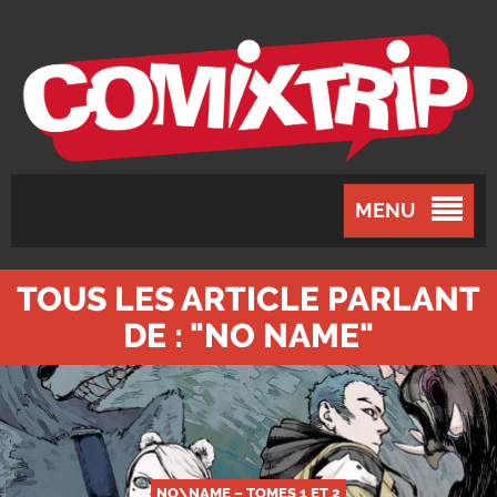
MENU
TOUS LES ARTICLE PARLANT
DE : "NO NAME"
NO\NAME – TOMES 1 ET 2