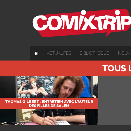
ACTUALITÉS
BIBLIOTHÈQUE
NOUV
TOUS 
THOMAS GILBERT : ENTRETIEN AVEC L’AUTEUR
DES FILLES DE SALEM