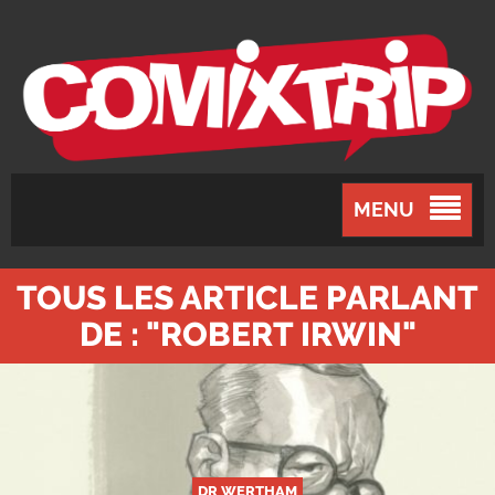
MENU
TOUS LES ARTICLE PARLANT
DE : "ROBERT IRWIN"
DR WERTHAM