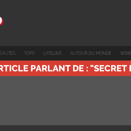
EAUTÉS
TOPS
L'ATELIER
AUTOUR DU MONDE
WEB
RTICLE PARLANT DE : "SECRET 