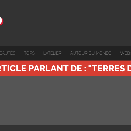
EAUTÉS
TOPS
L'ATELIER
AUTOUR DU MONDE
WEB
TICLE PARLANT DE : "TERRES