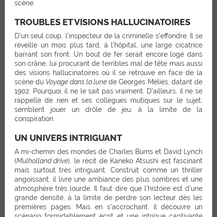
scène.
TROUBLES ET VISIONS HALLUCINATOIRES
D’un seul coup, l’inspecteur de la criminelle s’effondre. Il se
réveille un mois plus tard, à l’hôpital, une large cicatrice
barrant son front. Un bout de fer serait encore logé dans
son crâne, lui procurant de terribles mal de tête mais aussi
des visions hallucinatoires où il se retrouve en face de la
scène du
Voyage dans la lune
de Georges Méliès, datant de
1902. Pourquoi, il ne le sait pas vraiment. D’ailleurs, il ne se
rappelle de rien et ses collègues mutiques sur le sujet,
semblent jouer un drôle de jeu, à la limite de la
conspiration.
UN UNIVERS INTRIGUANT
A mi-chemin des mondes de Charles Burns et David Lynch
(
Mulholland drive
), le récit de Kaneko Atsushi est fascinant
mais surtout très intriguant. Construit comme un thriller
angoissant, il livre une ambiance des plus sombres et une
atmosphère très lourde. Il faut dire que l’histoire est d’une
grande densité, à la limite de perdre son lecteur dès les
premières pages. Mais en s’accrochant, il découvre un
scénario formidablement écrit et une intrigue captivante