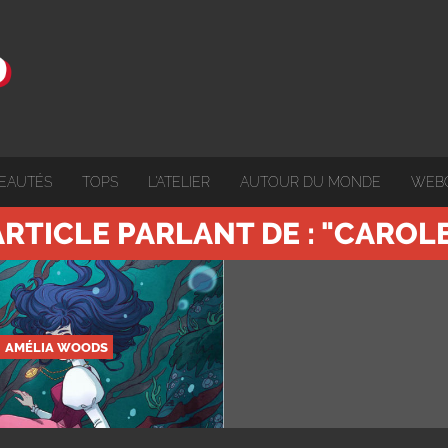
EAUTÉS
TOPS
L'ATELIER
AUTOUR DU MONDE
WEB
ARTICLE PARLANT DE : "CAROL
AMÉLIA WOODS