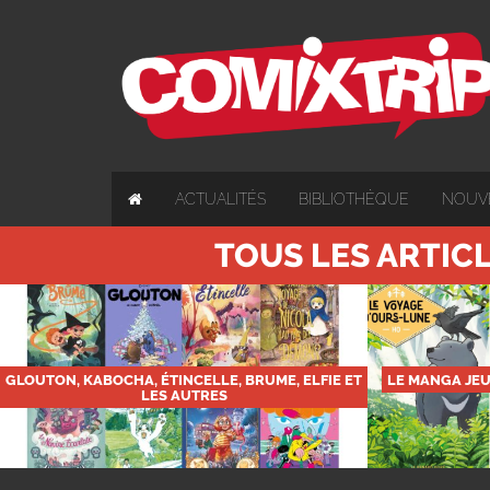
ACTUALITÉS
BIBLIOTHÈQUE
NOUV
TOUS LES ARTICL
GLOUTON, KABOCHA, ÉTINCELLE, BRUME, ELFIE ET
LE MANGA JEU
LES AUTRES