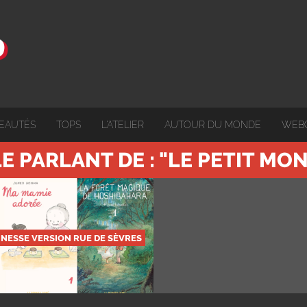
EAUTÉS
TOPS
L'ATELIER
AUTOUR DU MONDE
WEB
E PARLANT DE : "LE PETIT M
NESSE VERSION RUE DE SÈVRES