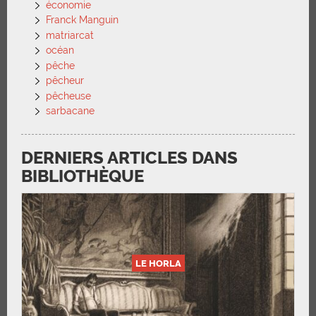
économie
Franck Manguin
matriarcat
océan
pêche
pêcheur
pêcheuse
sarbacane
DERNIERS ARTICLES DANS
BIBLIOTHÈQUE
LE HORLA