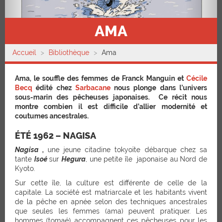
AMA
Accueil
Bibliothèque
Ama
Ama, le souffle des femmes de Franck Manguin et
Cécile
Becq
édité chez
Sarbacane
nous plonge dans l’univers
sous-marin des pêcheuses japonaises. Ce récit nous
montre combien il est difficile d’allier modernité et
coutumes ancestrales.
ÉTÉ 1962 – NAGISA
Nagisa
,
une jeune citadine tokyoïte débarque chez sa
tante
Isoé
sur
Hegura
, une petite île japonaise au Nord de
Kyoto.
Sur cette île, la culture est différente de celle de la
capitale. La société est matriarcale et les habitants vivent
de la pêche en apnée selon des techniques ancestrales
que seules les femmes (ama) peuvent pratiquer. Les
hommes (tomaé) accompagnent ces pêcheuses pour les