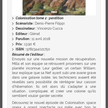
Colonisation tome 2 : perdition
Scénariste :
Denis-Pierre Filippi
Dessinateur :
Vincenzo Cucca
Editeur :
Glénat
Parution :
11 avril 2018
Prix :
13,90 €
ISBN :
9782344021750
Résumé de l’éditeur :
Envoyés sur une nouvelle mission de récupération,
Milla et son équipe se retrouvent prisonniers sur une
planète inconnue. Leur geôlier, un certain William,
leur explique que sa Nef ayant subi une avarie grave
dans une galaxie isolée, les techniciens avaient été
réveillés sans possibilité de réintégrer leur caisson
d’hibernation. Ils ont alors dû s’adapter à une
situation… compliquée, et créer une colonie qu’ils
semblent vouloir garder secrète.
Découvrez le nouvel épisode de Colonisation, space
opera à grand spectacle qui mêle avec brio le