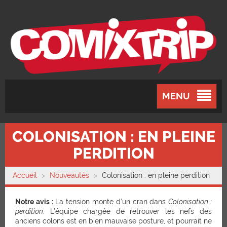
MENU
COLONISATION : EN PLEINE
PERDITION
Accueil
Nouveautés
Colonisation : en pleine perdition
Notre avis :
La tension monte d’un cran dans
Colonisation :
perdition
. L’équipe chargée de retrouver les nefs des
anciens colons est en bien mauvaise posture, et pourrait ne