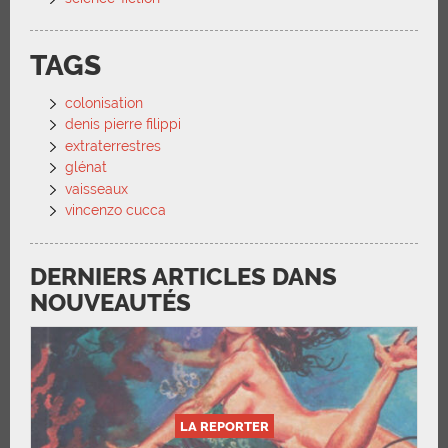
TAGS
colonisation
denis pierre filippi
extraterrestres
glénat
vaisseaux
vincenzo cucca
DERNIERS ARTICLES DANS
NOUVEAUTÉS
LA REPORTER