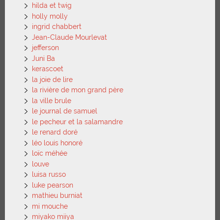
hilda et twig
holly molly
ingrid chabbert
Jean-Claude Mourlevat
jefferson
Juni Ba
kerascoet
la joie de lire
la rivière de mon grand père
la ville brule
le journal de samuel
le pecheur et la salamandre
le renard doré
léo louis honoré
loïc méhée
louve
luisa russo
luke pearson
mathieu burniat
mi mouche
miyako miiya