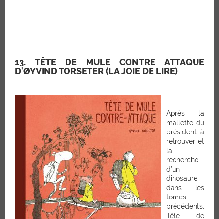
13. TÊTE DE MULE CONTRE ATTAQUE
D’ØYVIND TORSETER (LA JOIE DE LIRE)
Après la
mallette du
président à
retrouver et
la
recherche
d’un
dinosaure
dans les
tomes
précédents,
Tête de