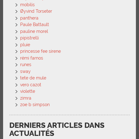
mobilis
Øyvind Torseter
panthera
Paule Battault
pauline morel
pipistrelli
pluie
princesse fee sirene
rémi farnos
runes
sway
tete de mule
vero cazot
violette
zimra
zoe b simpson
DERNIERS ARTICLES DANS
ACTUALITÉS