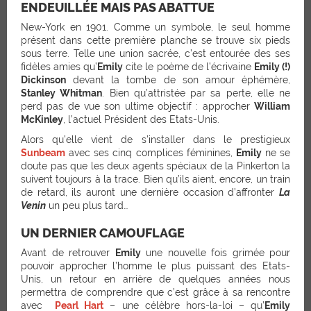
ENDEUILLÉE MAIS PAS ABATTUE
New-York en 1901. Comme un symbole, le seul homme
présent dans cette première planche se trouve six pieds
sous terre. Telle une union sacrée, c’est entourée des ses
fidèles amies qu’
Emily
cite le poème de l’écrivaine
Emily (!)
Dickinson
devant la tombe de son amour éphémère,
Stanley Whitman
. Bien qu’attristée par sa perte, elle ne
perd pas de vue son ultime objectif : approcher
William
McKinley
, l’actuel Président des Etats-Unis.
Alors qu’elle vient de s’installer dans le prestigieux
Sunbeam
avec ses cinq complices féminines,
Emily
ne se
doute pas que les deux agents spéciaux de la Pinkerton la
suivent toujours à la trace. Bien qu’ils aient, encore, un train
de retard, ils auront une dernière occasion d’affronter
La
Venin
un peu plus tard…
UN DERNIER CAMOUFLAGE
Avant de retrouver
Emily
une nouvelle fois grimée pour
pouvoir approcher l’homme le plus puissant des Etats-
Unis, un retour en arrière de quelques années nous
permettra de comprendre que c’est grâce à sa rencontre
avec
Pearl Hart
– une célèbre hors-la-loi – qu’
Emily