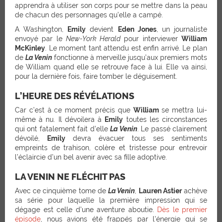
apprendra à utiliser son corps pour se mettre dans la peau
de chacun des personnages qu’elle a campé.
A Washington,
Emily
devient
Eden Jones
, un journaliste
envoyé par le
New-York Herald
pour interviewer
William
McKinley
. Le moment tant attendu est enfin arrivé. Le plan
de
La Venin
fonctionne à merveille jusqu’aux premiers mots
de William quand elle se retrouve face à lui. Elle va ainsi,
pour la dernière fois, faire tomber le déguisement.
L’HEURE DES RÉVÉLATIONS
Car c’est à ce moment précis que
William
se mettra lui-
même à nu. Il dévoilera à
Emily
toutes les circonstances
qui ont fatalement fait d’elle
La Venin
. Le passé clairement
dévoilé,
Emily
devra évacuer tous ses sentiments
empreints de trahison, colère et tristesse pour entrevoir
l’éclaircie d’un bel avenir avec sa fille adoptive.
LA VENIN NE FLÉCHIT PAS
Avec ce cinquième tome de
La Venin
,
Lauren Astier
achève
sa série pour laquelle la première impression qui se
dégage est celle d’une aventure aboutie.
Dès le premier
épisode
, nous avions été frappés par l’énergie qui se