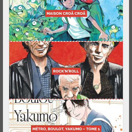
MAISON CROÂ CROÂ
ROCK’N’ROLL
MÉTRO, BOULOT, YAKUMO – TOME 1