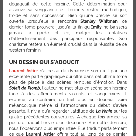
dégageait de cette héroïne. Cette détermination pour
assouvir sa vengeance est toujours restée méthodique,
froide et sans concession. Bien qu’une brèche se soit
ouverte lorsqu’elle a rencontré
Stanley Whitman
, ce
dernier tome prouvera jusqu’à la fin qu’
Emily
ne baissera
jamais la garde et ce, malgré les tentatives
d’attendrissement des principaux responsables. Son
charisme restera un élément crucial dans la réussite de ce
western féminin.
UN DESSIN QUI S’ADOUCIT
Laurent Astier
n’a cessé de dynamiser son récit par une
excellente partie graphique qui offre dans cet ultime tome
plus de place à des scènes remplies d’émotion. Dans
Soleil de Plomb
, l’auteur ne met plus en scène son héroïne
face à des affrontements violents et sanguinaires. Il
exprime, au contraire, un trait plus en douceur, voire
mélancolique même si l’atmosphère du début s’avère
pesante. Il n’y a qu’à regarder l’attitude de
L
a Venin
sur les
quatre précédentes couvertures. A chaque fois armée, sa
posture traduit l’envie d’en découdre. Sur cette dernière,
nous l’observons plus empruntée. Elle traduit parfaitement
ce que
Laurent Astier
offrira tout au long de ce dernier