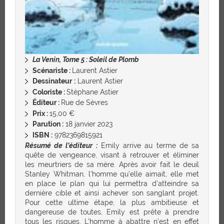
La Venin, Tome 5 : Soleil de Plomb
Scénariste :
Laurent Astier
Dessinateur
:
Laurent Astier
Coloriste :
Stéphane Astier
Éditeur :
Rue de Sèvres
Prix :
15,00 €
Parution :
18 janvier 2023
ISBN :
9782369815921
Résumé de l’éditeur :
Emily arrive au terme de sa
quête de vengeance, visant à retrouver et éliminer
les meurtriers de sa mère. Après avoir fait le deuil
Stanley Whitman, l’homme qu’elle aimait, elle met
en place le plan qui lui permettra d’atteindre sa
dernière cible et ainsi achever son sanglant projet.
Pour cette ultime étape, la plus ambitieuse et
dangereuse de toutes, Emily est prête à prendre
tous les risques. L’homme à abattre n’est en effet