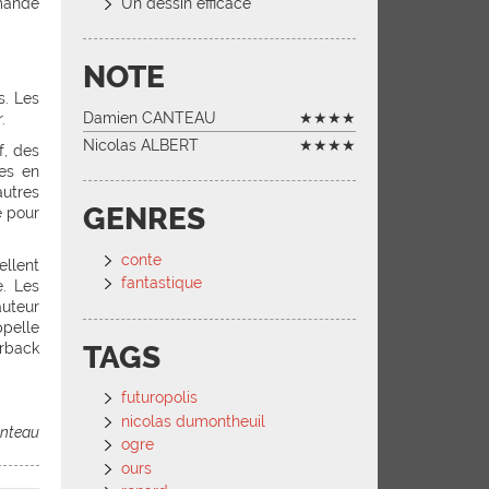
emande
Un dessin efficace
NOTE
s. Les
Damien CANTEAU
★★★★
.
Nicolas ALBERT
★★★★
f, des
ses en
autres
GENRES
e pour
conte
ellent
fantastique
e. Les
auteur
ppelle
rback
TAGS
futuropolis
nicolas dumontheuil
anteau
ogre
ours