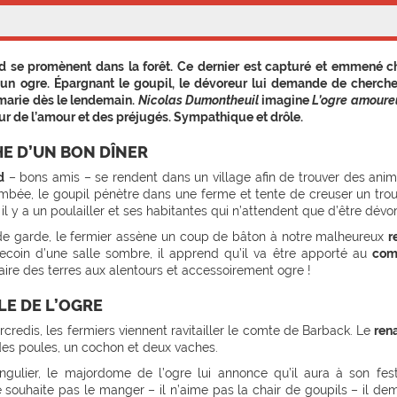
d se promènent dans la forêt. Ce dernier est capturé et emmené c
un ogre. Épargnant le goupil, le dévoreur lui demande de cherch
marie dès le lendemain.
Nicolas Dumontheuil
imagine
L’ogre amoure
ur de l’amour et des préjugés. Sympathique et drôle.
HE D’UN BON DÎNER
d
– bons amis – se rendent dans un village afin de trouver des ani
tombée, le goupil pénètre dans une ferme et tente de creuser un tro
e, il y a un poulailler et ses habitantes qui n’attendent que d’être dévo
 de garde, le fermier assène un coup de bâton à notre malheureux
r
ecoin d’une salle sombre, il apprend qu’il va être apporté au
com
taire des terres aux alentours et accessoirement ogre !
LE DE L’OGRE
redis, les fermiers viennent ravitailler le comte de Barback. Le
ren
 des poules, un cochon et deux vaches.
gulier, le majordome de l’ogre lui annonce qu’il aura à son fes
e souhaite pas le manger – il n’aime pas la chair de goupils – il d