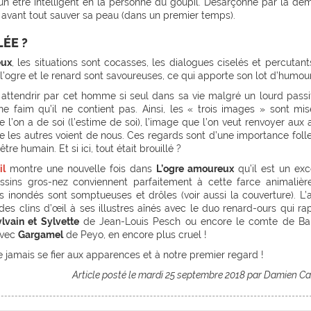
 à un être intelligent en la personne du goupil. Désarçonné par la d
te avant tout sauver sa peau (dans un premier temps).
ÉE ?
eux
, les situations sont cocasses, les dialogues ciselés et percutant
’ogre et le renard sont savoureuses, ce qui apporte son lot d’humour
e attendrir par cet homme si seul dans sa vie malgré un lourd passi
e faim qu’il ne contient pas. Ainsi, les « trois images » sont mi
e l’on a de soi (l’estime de soi), l’image que l’on veut renvoyer aux 
e les autres voient de nous. Ces regards sont d’une importance foll
tre humain. Et si ici, tout était brouillé ?
il
montre une nouvelle fois dans
L’ogre amoureux
qu’il est un exc
essins gros-nez conviennent parfaitement à cette farce animalièr
 inondés sont somptueuses et drôles (voir aussi la couverture). L’
 des clins d’œil à ses illustres aînés avec le duo renard-ours qui ra
lvain et Sylvette
de Jean-Louis Pesch ou encore le comte de Ba
avec
Gargamel
de Peyo, en encore plus cruel !
 jamais se fier aux apparences et à notre premier regard !
Article posté le mardi 25 septembre 2018 par Damien C