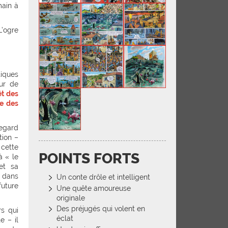
main à
’ogre
tiques
ur de
êt des
e des
regard
tion –
 cette
POINTS FORTS
à « le
et sa
 dans
Un conte drôle et intelligent
future
Une quête amoureuse
originale
Des préjugés qui volent en
rs qui
éclat
e – il