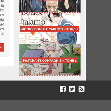
ndé
 la
ire
des
ble
hef
MÉTRO, BOULOT, YAKUMO – TOME 1
des
 et
MATCHA ET COMPAGNIE – TOME 1