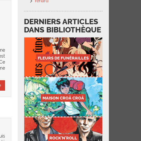
renard
DERNIERS ARTICLES
DANS BIBLIOTHÈQUE
une
est
FLEURS DE FUNÉRAILLES
 Ce
mme
e
MAISON CROÂ CROÂ
uis
ROCK’N’ROLL