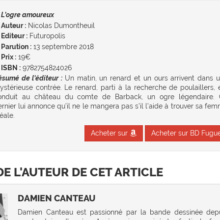
L’ogre amoureux
Auteur :
Nicolas Dumontheuil
Editeur :
Futuropolis
Parution :
13 septembre 2018
Prix :
19€
ISBN :
9782754824026
ésumé de l’éditeur :
Un matin, un renard et un ours arrivent dans 
ystérieuse contrée. Le renard, parti à la recherche de poulaillers, 
onduit au château du comte de Barback, un ogre légendaire.
rnier lui annonce qu’il ne le mangera pas s’il l’aide à trouver sa fe
éale.
Acheter sur
Acheter sur BD Fugu
DE L'AUTEUR DE CET ARTICLE
DAMIEN CANTEAU
Damien Canteau est passionné par la bande dessinée dep