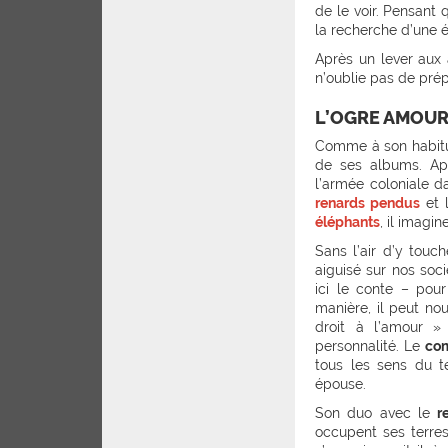
de le voir. Pensant 
la recherche d’une 
Après un lever aux
n’oublie pas de pré
L’OGRE AMOUR
Comme à son habit
de ses albums. Ap
l’armée coloniale 
renards pendus
et 
éléphants
, il imagi
Sans l’air d’y touc
aiguisé sur nos soc
ici le conte – pou
manière, il peut no
droit à l’amour 
personnalité. Le
co
tous les sens du te
épouse.
Son duo avec le
r
occupent ses terres