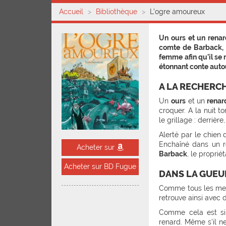
Accueil
Bibliothèque
L’ogre amoureux
Un ours et un renar
comte de Barback, 
femme afin qu’il se 
étonnant conte auto
A LA RECHERC
Un
ours
et un
renar
croquer. A la nuit 
le grillage : derrièr
Alerté par le chien
Enchaîné dans un r
Acheter sur
Barback
, le proprié
Acheter sur BD Fugue
DANS LA GUEU
Comme tous les merc
retrouve ainsi avec
Comme cela est sin
renard. Même s’il n