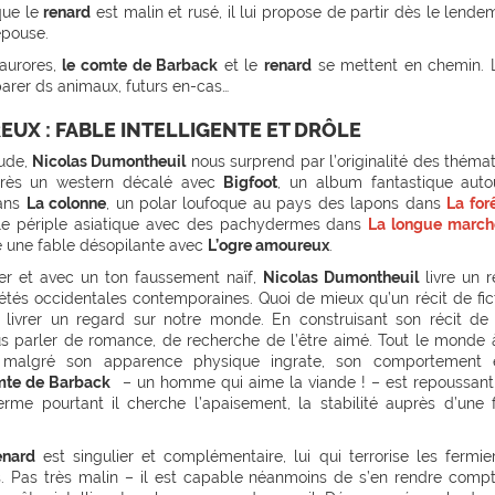
que le
renard
est malin et rusé, il lui propose de partir dès le lende
épouse.
 aurores,
le comte de Barback
et le
renard
se mettent en chemin. L
parer ds animaux, futurs en-cas…
EUX : FABLE INTELLIGENTE ET DRÔLE
ude,
Nicolas Dumontheuil
nous surprend par l’originalité des théma
rès un western décalé avec
Bigfoot
, un album fantastique auto
dans
La colonne
, un polar loufoque au pays des lapons dans
La for
le périple asiatique avec des pachydermes dans
La longue march
ne une fable désopilante avec
L’ogre amoureux
.
her et avec un ton faussement naïf,
Nicolas Dumontheuil
livre un 
iétés occidentales contemporaines. Quoi de mieux qu’un récit de fic
r livrer un regard sur notre monde. En construisant son récit de
us parler de romance, de recherche de l’être aimé. Tout le monde 
» malgré son apparence physique ingrate, son comportement 
mte de Barback
– un homme qui aime la viande ! – est repoussant
rme pourtant il cherche l’apaisement, la stabilité auprès d’une 
enard
est singulier et complémentaire, lui qui terrorise les fermie
. Pas très malin – il est capable néanmoins de s’en rendre compt