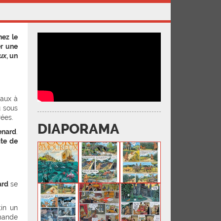
hez le
er une
ux
, un
maux à
u sous
rées.
DIAPORAMA
enard
.
te de
ard
se
tin un
emande