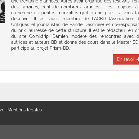
une trentaine d’années. Après avoir organisé des festivals, fo
des fanzines, écrit de nombreux articles, il est toujours à
recherche de petites merveilles qu’il prend plaisir à vous fa
découvrir. Il est aussi membre de l'ACBD (Association 
Critiques et journalistes de Bande Dessinée) et co-responsa
du prix Jeunesse de cette structure. Il est le rédacteur en c
du site Comixtrip. Damien modère des rencontres avec 
autrices et auteurs BD et donne des cours dans le Master BD
participe au projet Prism-BD.
En savoir
on
-
Mentions légales