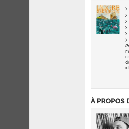
R
m
c
de
id
À PROPOS 