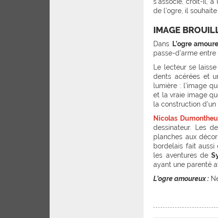
s’associe, croit-il,
de l’ogre, il souhai
IMAGE BROUILL
Dans
L’ogre amour
passe-d’arme entre l
Le lecteur se laiss
dents acérées et un
lumière : l’image qu
et la vraie image qu
la construction d’un ê
Nicolas Dumontheu
dessinateur. Les d
planches aux décors
bordelais fait aussi
les aventures de
Sy
ayant une parenté 
L’ogre amoureux :
Ne