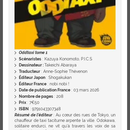
Oddtaxi tome 1
Scénaristes
: Kazuya Konomoto, P.I.C.S
Dessinateur :
Takeichi Abaraya
Traducteur
: Anne-Sophie Thévenon
Éditeur Japon
: Shogakukan
Éditeur France
: nobi nobi !
Date de publication France
: 03 mars 2026
Nombre de pages
: 208
Prix
: 7€50
ISBN
: 9791043307348
Résumé de l’éditeur
: Au cœur des rues de Tokyo, un
chauffeur de taxi taciturne arpente la ville. Odokawa,
solitaire endurci, ne vit qu’à travers les voix de sa