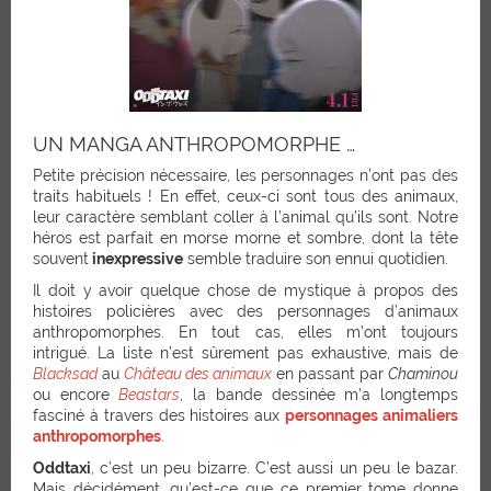
UN MANGA ANTHROPOMORPHE …
Petite précision nécessaire, les personnages n’ont pas des
traits habituels ! En effet, ceux-ci sont tous des animaux,
leur caractère semblant coller à l’animal qu’ils sont. Notre
héros est parfait en morse morne et sombre, dont la tête
souvent
inexpressive
semble traduire son ennui quotidien.
Il doit y avoir quelque chose de mystique à propos des
histoires policières avec des personnages d’animaux
anthropomorphes. En tout cas, elles m’ont toujours
intrigué. La liste n’est sûrement pas exhaustive, mais de
Blacksad
au
Château des animaux
en passant par
Chaminou
ou encore
Beastars
, la bande dessinée m’a longtemps
fasciné à travers des histoires aux
personnages animaliers
anthropomorphes
.
Oddtaxi
, c’est un peu bizarre. C’est aussi un peu le bazar.
Mais décidément, qu’est-ce que ce premier tome donne