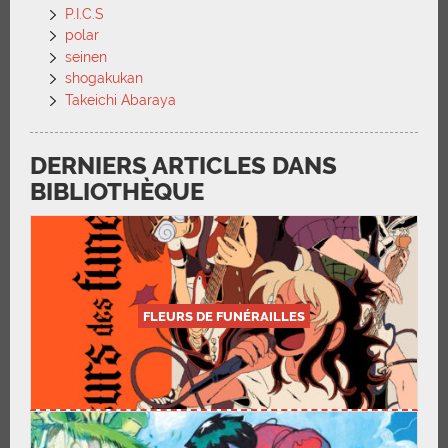
P.I.C.S
polar
seinen
shogakukan
Takeichi Abaraya
DERNIERS ARTICLES DANS
BIBLIOTHÈQUE
FLEURS DE FUNÉRAILLES