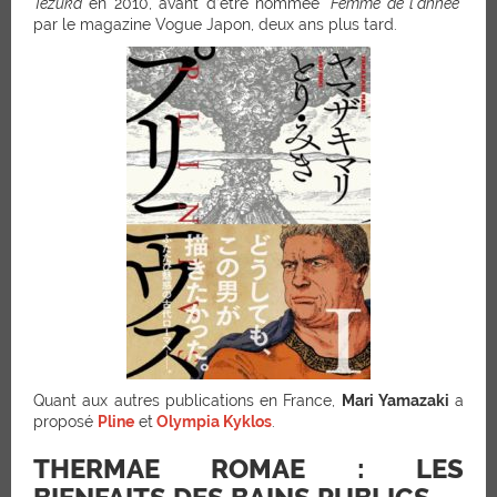
Tezuka
en 2010, avant d’être nommée
“Femme de l’année”
par le magazine Vogue Japon, deux ans plus tard.
Quant aux autres publications en France,
Mari Yamazaki
a
proposé
Pline
et
Olympia Kyklos
.
THERMAE ROMAE : LES