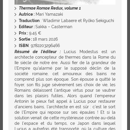
Thermae Romae Redux, volume 1
Autrice :
Mari Yamazaki
Traduction
: Wladimir Labaere et Ryôko Sekiguchi
Editeur :
Sakka – Casterman
Prix :
9,45 €
Sortie :
18 mars 2026
ISBN
: 9782203296466
Résumé de l’éditeur :
Lucius Modestus est un
architecte concepteur de thermes dans la Rome du
IIe siècle de notre ère. Aussi fier de la grandeur de
l’Empire qu’alarmé par le supposé déclin de la
société romaine, cet amoureux des bains ne
comprend plus son époque. Son épouse a quitté le
foyer, son fils juge sévèrement ses choix de vie, les
Romains délaissent l’antique virtus pour se vautrer
dans les plaisirs futiles… Alors quand l’empereur
Antonin le pieux fait appel à Lucius pour restaurer
d’anciens bains, l’architecte en est sûr : c’est le sort
de l’Empire qui repose sur ses épaules ! Et si la
solution venait de cette mystérieuse contrée au-delà
de l’espace et du temps, ce Japon dans lequel
Lucius a autrefois été transporté, où la culture des