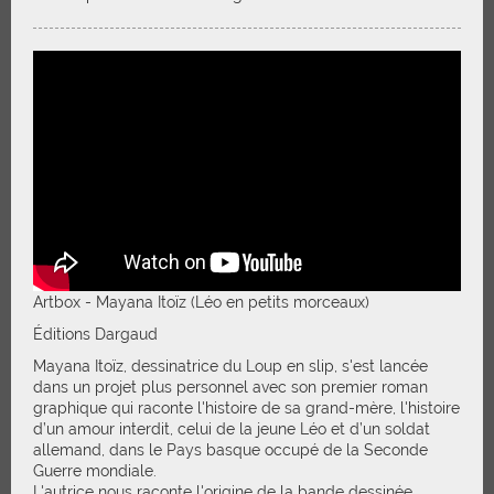
Artbox - Mayana Itoïz (Léo en petits morceaux)
Éditions Dargaud
Mayana Itoïz, dessinatrice du Loup en slip, s'est lancée
dans un projet plus personnel avec son premier roman
graphique qui raconte l'histoire de sa grand-mère, l'histoire
d’un amour interdit, celui de la jeune Léo et d’un soldat
allemand, dans le Pays basque occupé de la Seconde
Guerre mondiale.
L'autrice nous raconte l'origine de la bande dessinée...