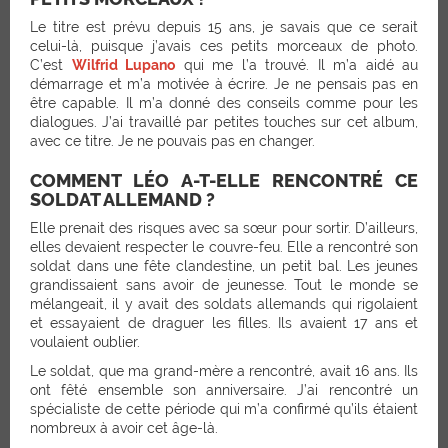
Le titre est prévu depuis 15 ans, je savais que ce serait
celui-là, puisque j’avais ces petits morceaux de photo.
C’est
Wilfrid Lupano
qui me l’a trouvé. Il m’a aidé au
démarrage et m’a motivée à écrire. Je ne pensais pas en
être capable. Il m’a donné des conseils comme pour les
dialogues. J’ai travaillé par petites touches sur cet album,
avec ce titre. Je ne pouvais pas en changer.
COMMENT LÉO A-T-ELLE RENCONTRÉ CE
SOLDAT ALLEMAND ?
Elle prenait des risques avec sa sœur pour sortir. D’ailleurs,
elles devaient respecter le couvre-feu. Elle a rencontré son
soldat dans une fête clandestine, un petit bal. Les jeunes
grandissaient sans avoir de jeunesse. Tout le monde se
mélangeait, il y avait des soldats allemands qui rigolaient
et essayaient de draguer les filles. Ils avaient 17 ans et
voulaient oublier.
Le soldat, que ma grand-mère a rencontré, avait 16 ans. Ils
ont fêté ensemble son anniversaire. J’ai rencontré un
spécialiste de cette période qui m’a confirmé qu’ils étaient
nombreux à avoir cet âge-là.