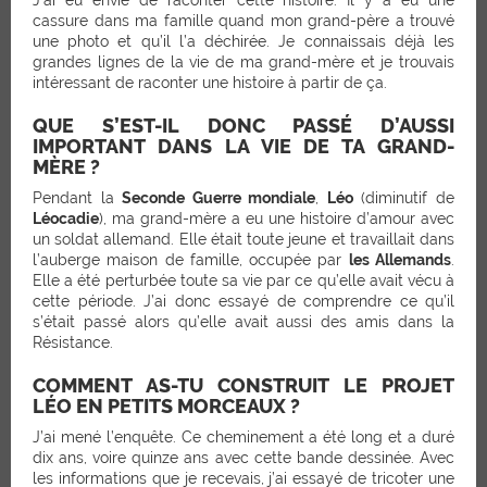
cassure dans ma famille quand mon grand-père a trouvé
une photo et qu’il l’a déchirée. Je connaissais déjà les
grandes lignes de la vie de ma grand-mère et je trouvais
intéressant de raconter une histoire à partir de ça.
QUE S’EST-IL DONC PASSÉ D’AUSSI
IMPORTANT DANS LA VIE DE TA GRAND-
MÈRE ?
Pendant la
Seconde Guerre mondiale
,
Léo
(diminutif de
Léocadie
), ma grand-mère a eu une histoire d’amour avec
un soldat allemand. Elle était toute jeune et travaillait dans
l’auberge maison de famille, occupée par
les Allemands
.
Elle a été perturbée toute sa vie par ce qu’elle avait vécu à
cette période. J’ai donc essayé de comprendre ce qu’il
s’était passé alors qu’elle avait aussi des amis dans la
Résistance.
COMMENT AS-TU CONSTRUIT LE PROJET
LÉO EN PETITS MORCEAUX ?
J’ai mené l’enquête. Ce cheminement a été long et a duré
dix ans, voire quinze ans avec cette bande dessinée. Avec
les informations que je recevais, j’ai essayé de tricoter une