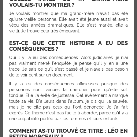
VOULAIS-TU MONTRER ?
Je voulais montrer que ma grand-mère n’avait pas été
qu’une vieille personne. Elle avait été jeune aussi et avait
vécu des années dramatiques. Elle s’est mariée, elle a
vieilli. Je trouve cela très émouvant.
EST-CE QUE CETTE HISTOIRE A EU DES
CONSÉQUENCES ?
Oui il y a eu des conséquences. Alors judiciaires, je n’ai
pas vraiment mené l’enquête, je pense qu’il y en a une
trace. Je sais ce qu’il s’est passé et je n’avais pas besoin
de le voir écrit sur un document.
Il y a eu des conséquences officieuses puisque des
personnes sont venues la chercher pour qu’elle soit
tondue. Elle l’a évité de justesse. Cet événement a marqué
toute sa vie. D’ailleurs dans l’album, je dis qui l’a sauvée,
mais je ne cite pas ceux qui l’ont dénoncée. Je l’ai fait
exprès. Ce thème n’est pas facile à aborder, parce qu’il y a
une culpabilité portée par les femmes et leurs enfants
COMMENT AS-TU TROUVÉ CE TITRE : LÉO EN
PETITS MORCEAUX ?