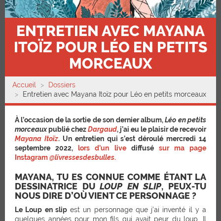
ENTRETIEN AVEC MAYANA
ITOÏZ POUR LÉO EN PETITS
MORCEAUX
Accueil
Dossiers
Entretien avec Mayana Itoïz pour Léo en petits morceaux
À l’occasion de la sortie de son dernier album,
Léo en petits
morceaux
publié chez
Dargaud
, j’ai eu le plaisir de recevoir
Mayana Itoïz
. Un entretien qui s’est déroulé mercredi 14
septembre 2022,
lors d’un live
diffusé
sur ma page
Instagram
@livressesdesbulles
.
MAYANA, TU ES CONNUE COMME ÉTANT LA
DESSINATRICE DU
LOUP EN SLIP
, PEUX-TU
NOUS DIRE D’OÙ VIENT CE PERSONNAGE ?
Le Loup en slip
est un personnage que j’ai inventé il y a
quelques années pour mon fils qui avait peur du loup. Il