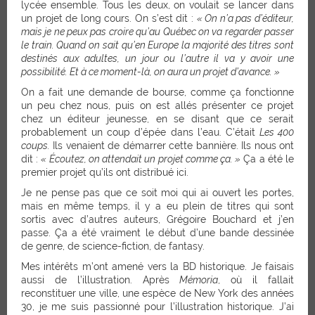
lycée ensemble. Tous les deux, on voulait se lancer dans
un projet de long cours. On s’est dit :
« On n’a pas d’éditeur,
mais je ne peux pas croire qu’au Québec on va regarder passer
le train. Quand on sait qu’en Europe la majorité des titres sont
destinés aux adultes, un jour ou l’autre il va y avoir une
possibilité. Et à ce moment-là, on aura un projet d’avance. »
On a fait une demande de bourse, comme ça fonctionne
un peu chez nous, puis on est allés présenter ce projet
chez un éditeur jeunesse, en se disant que ce serait
probablement un coup d’épée dans l’eau. C’était
Les 400
coups.
Ils venaient de démarrer cette bannière. Ils nous ont
dit :
« Écoutez, on attendait un projet comme ça. »
Ça a été le
premier projet qu’ils ont distribué ici.
Je ne pense pas que ce soit moi qui ai ouvert les portes,
mais en même temps, il y a eu plein de titres qui sont
sortis avec d’autres auteurs, Grégoire Bouchard et j’en
passe. Ça a été vraiment le début d’une bande dessinée
de genre, de science-fiction, de fantasy.
Mes intérêts m’ont amené vers la BD historique. Je faisais
aussi de l’illustration. Après
Mémoria
, où il fallait
reconstituer une ville, une espèce de New York des années
30, je me suis passionné pour l’illustration historique. J’ai