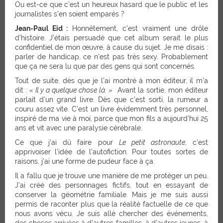
Ou est-ce que c’est un heureux hasard que le public et les
journalistes s’en soient emparés ?
Jean-Paul Eid :
Honnêtement, c’est vraiment une drôle
d’histoire. J’étais persuadé que cet album serait le plus
confidentiel de mon œuvre, à cause du sujet. Je me disais :
parler de handicap, ce n’est pas très sexy. Probablement
que ça ne sera lu que par des gens qui sont concernés.
Tout de suite, dès que je l’ai montré à mon éditeur, il m’a
dit :
« Il y a quelque chose là. »
Avant la sortie, mon éditeur
parlait d’un grand livre. Dès que c’est sorti, la rumeur a
couru assez vite. C’est un livre évidemment très personnel,
inspiré de ma vie à moi, parce que mon fils a aujourd’hui 25
ans et vit avec une paralysie cérébrale.
Ce que j’ai dû faire pour
Le petit astronaute
, c’est
apprivoiser l’idée de l’autofiction. Pour toutes sortes de
raisons, j’ai une forme de pudeur face à ça.
Il a fallu que je trouve une manière de me protéger un peu.
J’ai créé des personnages fictifs, tout en essayant de
conserver la géométrie familiale. Mais je me suis aussi
permis de raconter plus que la réalité factuelle de ce que
nous avons vécu. Je suis allé chercher des événements,
des choses arrivées à d’autres familles, à d’autres jeunes, à