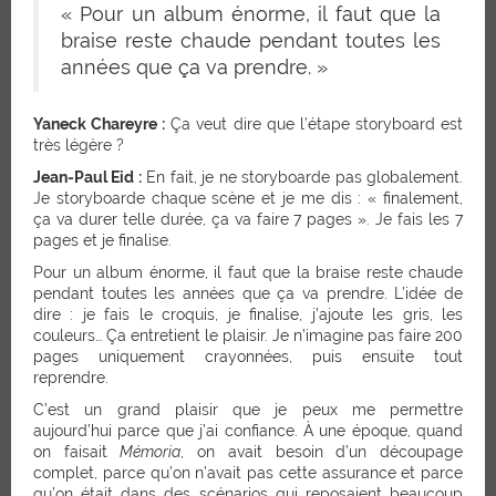
« Pour un album énorme, il faut que la
braise reste chaude pendant toutes les
années que ça va prendre. »
Yaneck Chareyre :
Ça veut dire que l’étape storyboard est
très légère ?
Jean-Paul Eid :
En fait, je ne storyboarde pas globalement.
Je storyboarde chaque scène et je me dis : « finalement,
ça va durer telle durée, ça va faire 7 pages ». Je fais les 7
pages et je finalise.
Pour un album énorme, il faut que la braise reste chaude
pendant toutes les années que ça va prendre. L’idée de
dire : je fais le croquis, je finalise, j’ajoute les gris, les
couleurs… Ça entretient le plaisir. Je n’imagine pas faire 200
pages uniquement crayonnées, puis ensuite tout
reprendre.
C’est un grand plaisir que je peux me permettre
aujourd’hui parce que j’ai confiance. À une époque, quand
on faisait
Mémoria
, on avait besoin d’un découpage
complet, parce qu’on n’avait pas cette assurance et parce
qu’on était dans des scénarios qui reposaient beaucoup