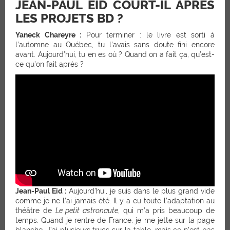
JEAN-PAUL EID COURT-IL APRÈS
LES PROJETS BD ?
Yaneck Chareyre :
Pour terminer : le livre est sorti à
l’automne au Québec, tu l’avais sans doute fini encore
avant. Aujourd’hui, tu en es où ? Quand on a fait ça, qu’est-
ce qu’on fait après ?
Jean-Paul Eid :
Aujourd’hui, je suis dans le plus grand vide
comme je ne l’ai jamais été. Il y a eu toute l’adaptation au
théâtre de
Le petit astronaute
, qui m’a pris beaucoup de
temps. Quand je rentre de France, je me jette sur la page
blanche. J’ai plusieurs trucs sur la table, mais ce n’est pas