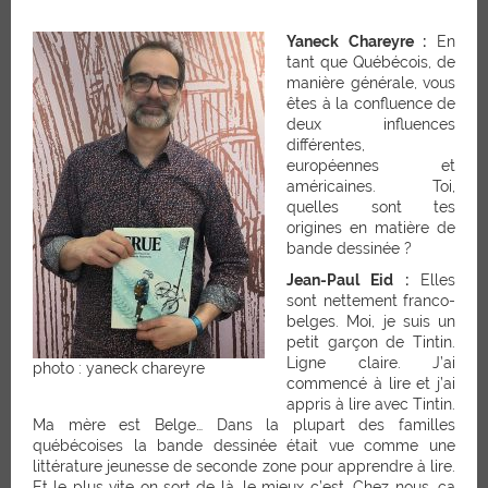
Yaneck Chareyre :
En
tant que Québécois, de
manière générale, vous
êtes à la confluence de
deux influences
différentes,
européennes et
américaines. Toi,
quelles sont tes
origines en matière de
bande dessinée ?
Jean-Paul Eid :
Elles
sont nettement franco-
belges. Moi, je suis un
petit garçon de Tintin.
Ligne claire. J’ai
photo : yaneck chareyre
commencé à lire et j’ai
appris à lire avec Tintin.
Ma mère est Belge… Dans la plupart des familles
québécoises la bande dessinée était vue comme une
littérature jeunesse de seconde zone pour apprendre à lire.
Et le plus vite on sort de là, le mieux c’est. Chez nous, ça