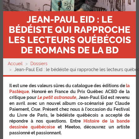
JEAN-PAUL EID : LE
BÉDÉISTE QUI RAPPROCHE
LES LECTEURS QUÉBÉCOIS
DE ROMANS DE LA BD
Accueil
Dossiers
Jean-Paul Eid : le bédéiste qui rapproche les lecteurs québé
Il est une des valeurs sûres du catalogue des éditions de
la
Pastèque
. Honoré en France du Prix Québec ACBD de la
critique pour
Le petit astronaute
, Jean-Paul Eid est revenu
en avril avec un nouvel album co-scénarisé par Claude
Paiement,
Crue
. Présent chez nous à l’occasion du Festival
du Livre de Paris, le bédéiste québécois a accepté de
répondre à nos questions. Entre
Histoire de la bande
dessinée québécoise
et Meetoo, découvrez un artiste
passionné et passionnant.