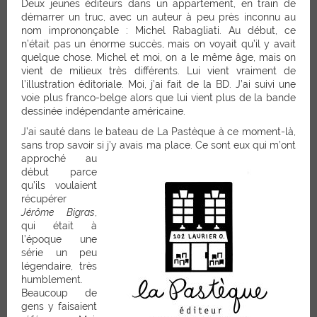
Deux jeunes éditeurs dans un appartement, en train de
démarrer un truc, avec un auteur à peu près inconnu au
nom imprononçable : Michel Rabagliati. Au début, ce
n’était pas un énorme succès, mais on voyait qu’il y avait
quelque chose. Michel et moi, on a le même âge, mais on
vient de milieux très différents. Lui vient vraiment de
l’illustration éditoriale. Moi, j’ai fait de la BD. J’ai suivi une
voie plus franco-belge alors que lui vient plus de la bande
dessinée indépendante américaine.
J’ai sauté dans le bateau de La Pastèque à ce moment-là,
sans trop savoir si j’y avais ma place. Ce sont eux q
ui m’ont
approché au
début parce
qu’ils voulaient
récupérer
Jérôme Bigras
,
qui était à
l’époque une
série un peu
légendaire, très
humblement.
Beaucoup de
gens y faisaient