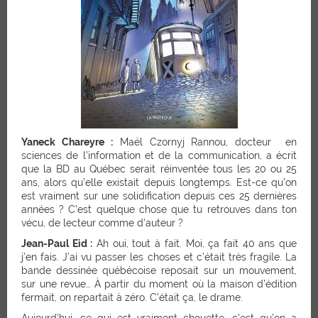
Yaneck Chareyre :
Maël Czornyj Rannou, docteur en
sciences de l’information et de la communication, a écrit
que la BD au Québec serait réinventée tous les 20 ou 25
ans, alors qu’elle existait depuis longtemps. Est-ce qu’on
est vraiment sur une solidification depuis ces 25 dernières
années ? C’est quelque chose que tu retrouves dans ton
vécu, de lecteur comme d’auteur ?
Jean-Paul Eid :
Ah oui, tout à fait. Moi, ça fait 40 ans que
j’en fais. J’ai vu passer les choses et c’était très fragile. La
bande dessinée québécoise reposait sur un mouvement,
sur une revue… À partir du moment où la maison d’édition
fermait, on repartait à zéro. C’était ça, le drame.
Aujourd’hui, ce qui est vraiment chouette, c’est qu’on a