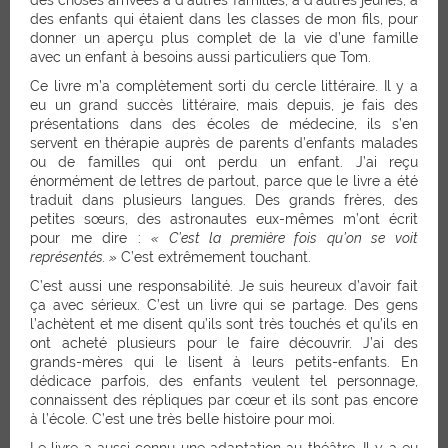
des enfants qui étaient dans les classes de mon fils, pour
donner un aperçu plus complet de la vie d’une famille
avec un enfant à besoins aussi particuliers que Tom.
Ce livre m’a complètement sorti du cercle littéraire. Il y a
eu un grand succès littéraire, mais depuis, je fais des
présentations dans des écoles de médecine, ils s’en
servent en thérapie auprès de parents d’enfants malades
ou de familles qui ont perdu un enfant. J’ai reçu
énormément de lettres de partout, parce que le livre a été
traduit dans plusieurs langues. Des grands frères, des
petites sœurs, des astronautes eux-mêmes m’ont écrit
pour me dire :
« C’est la première fois qu’on se voit
représentés. »
C’est extrêmement touchant.
C’est aussi une responsabilité. Je suis heureux d’avoir fait
ça avec sérieux. C’est un livre qui se partage. Des gens
l’achètent et me disent qu’ils sont très touchés et qu’ils en
ont acheté plusieurs pour le faire découvrir. J’ai des
grands-mères qui le lisent à leurs petits-enfants. En
dédicace parfois, des enfants veulent tel personnage,
connaissent des répliques par cœur et ils sont pas encore
à l’école. C’est une très belle histoire pour moi.
Le livre a aussi connu une adaptation au théâtre. Il y a eu