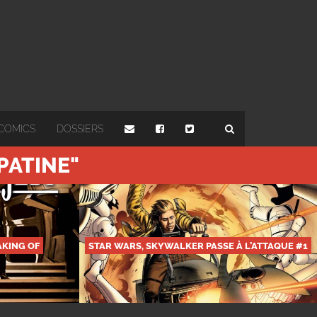
COMICS
DOSSIERS
PATINE"
AKING OF
STAR WARS, SKYWALKER PASSE À L’ATTAQUE #1