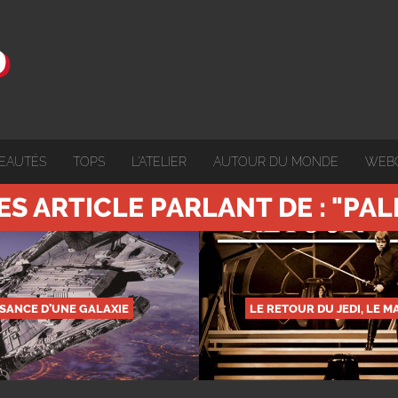
EAUTÉS
TOPS
L'ATELIER
AUTOUR DU MONDE
WEB
ES ARTICLE PARLANT DE : "PAL
SANCE D’UNE GALAXIE
LE RETOUR DU JEDI, LE M