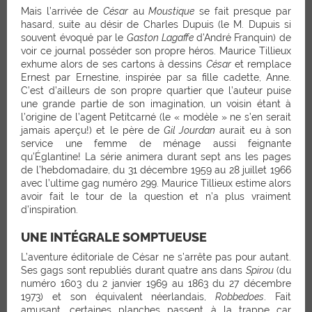
Mais l’arrivée de
César
au
Moustique
se fait presque par
hasard, suite au désir de Charles Dupuis (le M. Dupuis si
souvent évoqué par le
Gaston Lagaffe
d’André Franquin) de
voir ce journal posséder son propre héros. Maurice Tillieux
exhume alors de ses cartons à dessins
César
et remplace
Ernest par Ernestine, inspirée par sa fille cadette, Anne.
C’est d’ailleurs de son propre quartier que l’auteur puise
une grande partie de son imagination, un voisin étant à
l’origine de l’agent Petitcarné (le « modèle » ne s’en serait
jamais aperçu!) et le père de
Gil Jourdan
aurait eu à son
service une femme de ménage aussi feignante
qu’Églantine! La série animera durant sept ans les pages
de l’hebdomadaire, du 31 décembre 1959 au 28 juillet 1966
avec l’ultime gag numéro 299. Maurice Tillieux estime alors
avoir fait le tour de la question et n’a plus vraiment
d’inspiration.
UNE INTÉGRALE SOMPTUEUSE
L’aventure éditoriale de César ne s’arrête pas pour autant.
Ses gags sont republiés durant quatre ans dans
Spirou
(du
numéro 1603 du 2 janvier 1969 au 1863 du 27 décembre
1973) et son équivalent néerlandais,
Robbedoes
. Fait
amusant, certaines planches passent à la trappe car