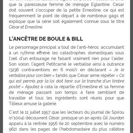
que la paresseuse femme de ménage Eglantine. César
doit souvent s’occuper de la petite Ernestine, ce qui est
fréquemment le point de départ à de nombreux gags et
explique que la série soit également connue sous le titre
César et Ernestine.
L’ANCÊTRE DE BOULE & BILL
Le personnage principal a tout de l’anti-héros, accumulant
à un rythme effréné les catastrophes domestiques sous
l’œil d’un entourage ne faisant vraiment rien pour l’aider.
Son voisin, l’agent Petitcarné le verbalise ainsi à outrance
(3236 contraventions en 6 mois!) en déclarant
« Je le
verbalise pour son bien »
tandis que César aime répéter
« Ce
qui est permis par la loi doit tenir sur la tranche d’un timbre
poste! »
Ajoutez à cela la répartie d’Ernestine et sa femme
de ménage passant son temps à faire semblant de
travailler et tous les ingrédients sont réunis pour que
Tillieux amuse la galerie.
C’est le 11 juillet 1957 que les lecteurs du journal de Spirou
(n°1004) découvrent
César
, presque un an après
Gil Jourdan
apparu à la rentrée 1956 (le 20 septembre avec le numéro
962) dans les pages de l’hebdomadaire du plus célèbre