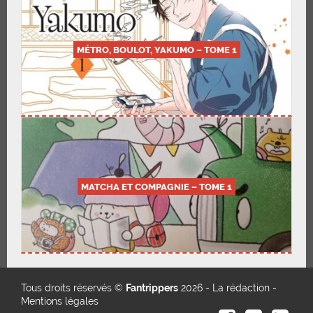
MÉTRO, BOULOT, YAKUMO – TOME 1
MATCHA ET COMPAGNIE – TOME 1
Tous droits réservés ©
Fantrippers
2026 -
La rédaction
-
Mentions légales