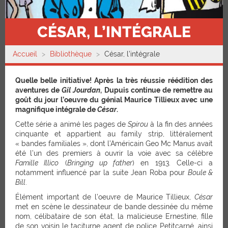
CÉSAR, L’INTÉGRALE
Accueil
Bibliothèque
César, l’intégrale
Quelle belle initiative! Après la très réussie réédition des
aventures de
Gil Jourdan
, Dupuis continue de remettre au
goût du jour l’oeuvre du génial Maurice Tillieux avec une
magnifique intégrale de
César
.
Cette série a animé les pages de
Spirou
à la fin des années
cinquante et appartient au family strip, littéralement
« bandes familiales », dont l’Américain Geo Mc Manus avait
été l’un des premiers à ouvrir la voie avec sa célèbre
Famille Illico
(
Bringing up father
) en 1913. Celle-ci a
notamment influencé par la suite Jean Roba pour
Boule &
Bill
.
Élément important de l’oeuvre de Maurice Tillieux,
César
met en scène le dessinateur de bande dessinée du même
nom, célibataire de son état, la malicieuse Ernestine, fille
de son voisin le taciturne agent de police Petitcarné, ainsi