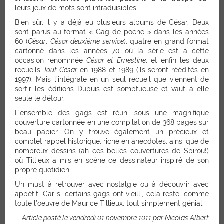
leurs jeux de mots sont intraduisibles…
Bien sûr, il y a déjà eu plusieurs albums de César. Deux
sont parus au format « Gag de poche » dans les années
60 (
César
,
César deuxième service
), quatre en grand format
cartonné dans les années 70 où la série est à cette
occasion renommée
César et Ernestine
, et enfin les deux
recueils
Tout César
en 1988 et 1989 (ils seront réédités en
1997). Mais l’intégrale en un seul recueil que viennent de
sortir les éditions Dupuis est somptueuse et vaut à elle
seule le détour.
L’ensemble des gags est réuni sous une magnifique
couverture cartonnée en une compilation de 368 pages sur
beau papier. On y trouve également un précieux et
complet rappel historique, riche en anecdotes, ainsi que de
nombreux dessins (ah ces belles couvertures de Spirou!)
où Tillieux a mis en scène ce dessinateur inspiré de son
propre quotidien.
Un must à retrouver avec nostalgie ou à découvrir avec
appétit. Car si certains gags ont vieilli, cela reste, comme
toute l’oeuvre de Maurice Tillieux, tout simplement génial.
Article posté le vendredi 01 novembre 1011 par Nicolas Albert