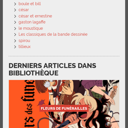
boule et bill
césar
césar et ernestine
gaston lagaffe
le moustique
Les classiques de la bande dessinée
spirou
tillieux
DERNIERS ARTICLES DANS
BIBLIOTHÈQUE
FLEURS DE FUNÉRAILLES