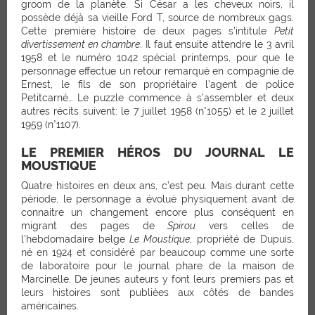
groom de la planète. Si César a les cheveux noirs, il
possède déjà sa vieille Ford T, source de nombreux gags.
Cette première histoire de deux pages s’intitule
Petit
divertissement en chambre
. Il faut ensuite attendre le 3 avril
1958 et le numéro 1042 spécial printemps, pour que le
personnage effectue un retour remarqué en compagnie de
Ernest, le fils de son propriétaire l’agent de police
Petitcarné… Le puzzle commence à s’assembler et deux
autres récits suivent: le 7 juillet 1958 (n°1055) et le 2 juillet
1959 (n°1107).
LE PREMIER HÉROS DU JOURNAL LE
MOUSTIQUE
Quatre histoires en deux ans, c’est peu. Mais durant cette
période, le personnage a évolué physiquement avant de
connaitre un changement encore plus conséquent en
migrant des pages de
Spirou
vers celles de
l’hebdomadaire belge
Le Moustique
, propriété de Dupuis,
né en 1924 et considéré par beaucoup comme une sorte
de laboratoire pour le journal phare de la maison de
Marcinelle. De jeunes auteurs y font leurs premiers pas et
leurs histoires sont publiées aux côtés de bandes
américaines.