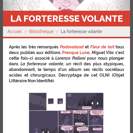
LA FORTERESSE VOLANTE
Accueil
Bibliothèque
La forteresse volante
Après les très remarqués
Padovaland
et
Fleur de lait
tous
deux publiés aux éditions
Presque Lune
,
Miguel Vila
s’est
cette fois-ci associé à
Lorenzo Palloni
pour nous plonger
dans
La forteresse volante
, un récit des plus atypiques,
abandonnant, le temps d’un album ses récits sociétaux
acides et chirurgicaux. Décryptage de cet OLNI (Objet
Littéraire Non Identifié).