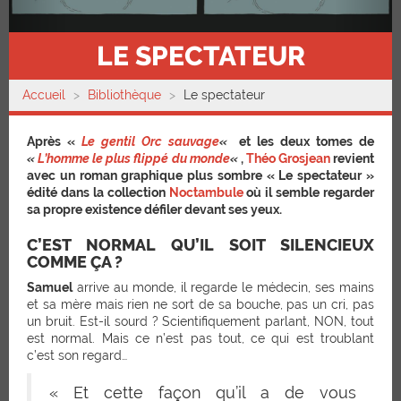
LE SPECTATEUR
Accueil
Bibliothèque
Le spectateur
Après «
Le gentil Orc sauvage
«
et les deux tomes de
«
L’homme le plus flippé du monde
«
,
Théo Grosjean
revient
avec un roman graphique plus sombre « Le spectateur »
édité dans la collection
Noctambule
où il semble regarder
sa propre existence défiler devant ses yeux.
C’EST NORMAL QU’IL SOIT SILENCIEUX
COMME ÇA ?
Samuel
arrive au monde, il regarde le médecin, ses mains
et sa mère mais rien ne sort de sa bouche, pas un cri, pas
un bruit. Est-il sourd ? Scientifiquement parlant, NON, tout
est normal. Mais ce n’est pas tout, ce qui est troublant
c’est son regard…
« Et cette façon qu’il a de vous