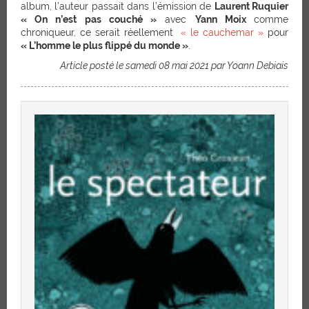
album, l’auteur passait dans l’émission de
Laurent Ruquier
« On n’est pas couché »
avec
Yann Moix
comme
chroniqueur, ce serait réellement
« le cauchemar »
pour
« L’homme le plus flippé du monde »
.
Article posté le samedi 08 mai 2021 par Yoann Debiais