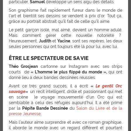
particulier,
Samuel
développe un sens aigu des détails.
Son graphisme fait rapidement fureur dans le monde de
l’art et bientôt ses dessins se vendent à prix d’or. Tout ça,
grâce au portrait abstrait qu’il fait de celle qu’il aime.
Le petit garçon isolé, mal aimé, devient un homme adulé.
Mais comment gérer cette nouvelle notoriété ?
Heureusement,
Judith
et
Yacine
, sont ses repères, les deux
seules personnes qui ont toujours été là pour lui, avec lui.
ÊTRE LE SPECTATEUR DE SA VIE
Théo Grosjean
cartonne sur Instagram avec ses strips
courts de
« L’homme le plus flippé du monde »,
qui ont
donné lieu à deux bandes dessinées réussies.
Avant ce très grand succès, il a écrit
«
Le gentil Orc
sauvage
«
un récit intelligent, drôle et passionnant qui met
en scène le voyage mouvementé d’un Orc qui est
semblable à celui des réfugiés aujourd’hui. Il a été primé
par la
Pépite Bande Dessinée
du
Salon du Livre et de la
presse Jeunesse
.
Mais l’auteur aime surprendre et avec ce roman graphique,
il aborde le monde avec un regard différent et pourtant