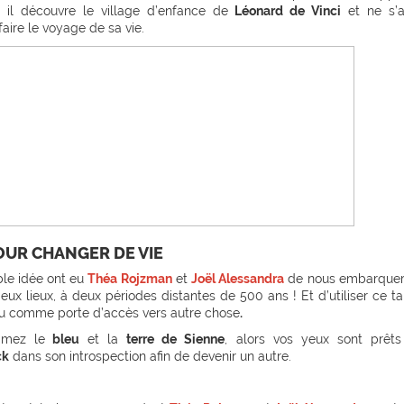
l, il découvre le village d’enfance de
Léonard de Vinci
et ne s’a
aire le voyage de sa vie.
OUR CHANGER DE VIE
ble idée ont eu
Théa Rojzman
et
Joël Alessandra
de nous embarquer
ux lieux, à deux périodes distantes de 500 ans ! Et d’utiliser ce t
 comme porte d’accès vers autre chose
.
imez le
bleu
et la
terre de Sienne
, alors vos yeux sont prêts
ck
dans son introspection afin de devenir un autre.