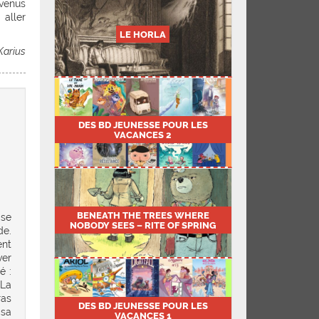
venus
 aller
LE HORLA
Karius
DES BD JEUNESSE POUR LES
VACANCES 2
BENEATH THE TREES WHERE
 se
NOBODY SEES – RITE OF SPRING
de.
ent
ver
é :
 La
ras
DES BD JEUNESSE POUR LES
isa
VACANCES 1