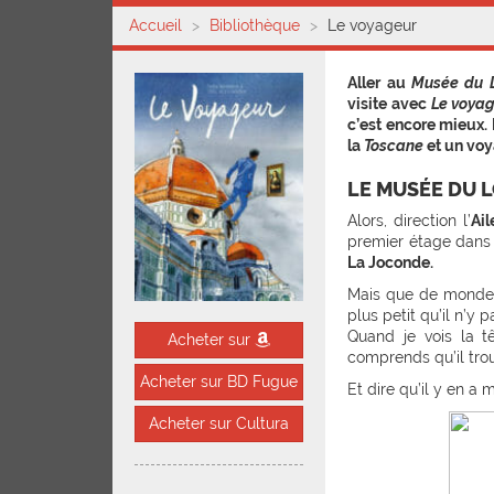
Accueil
Bibliothèque
Le voyageur
Aller au
Musée du 
visite avec
Le voya
c’est encore mieux.
la
Toscane
et un voy
LE MUSÉE DU 
Alors, direction l’
Ai
premier étage dans l
La Joconde.
Mais que de monde 
plus petit qu’il n’y pa
Quand je vois la 
Acheter sur
comprends qu’il tro
Acheter sur BD Fugue
Et dire qu’il y en a
Acheter sur Cultura