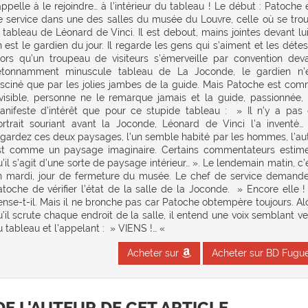
appelle à le rejoindre… à l’intérieur du tableau ! Le début : Patoche 
e service dans une des salles du musée du Louvre, celle où se tro
 tableau de Léonard de Vinci. Il est debout, mains jointes devant lui,
 est le gardien du jour. Il regarde les gens qui s’aiment et les détes
lors qu’un troupeau de visiteurs s’émerveille par convention dev
’étonnamment minuscule tableau de La Joconde, le gardien n’
asciné que par les jolies jambes de la guide. Mais Patoche est co
nvisible, personne ne le remarque jamais et la guide, passionnée,
anifeste d’intérêt que pour ce stupide tableau : » Il n’y a pas
ortrait souriant avant la Joconde, Léonard de Vinci l’a inventé…
egardez ces deux paysages, l’un semble habité par les hommes, l’au
st comme un paysage imaginaire. Certains commentateurs estim
’il s’agit d’une sorte de paysage intérieur… ». Le lendemain matin, c’
n mardi, jour de fermeture du musée. Le chef de service demand
atoche de vérifier l’état de la salle de la Joconde. » Encore elle 
ense-t-il. Mais il ne bronche pas car Patoche obtempère toujours. Al
’il scrute chaque endroit de la salle, il entend une voix semblant ve
 tableau et l’appelant : » VIENS !… «
Acheter sur
Acheter sur BD Fugu
DE L'AUTEUR DE CET ARTICLE