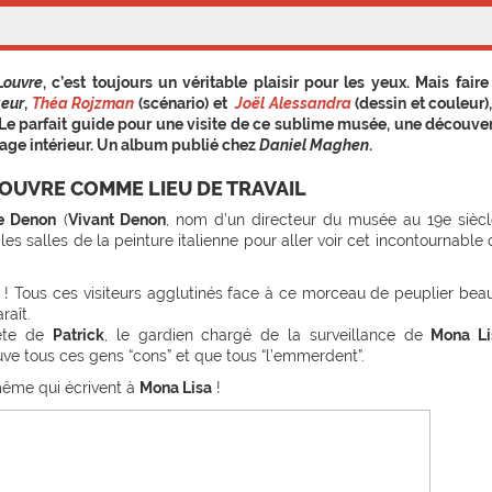
Louvre
, c’est toujours un véritable plaisir pour les yeux. Mais faire
geur
,
Théa Rojzman
(scénario) et
Joël Alessandra
(dessin et couleur),
 Le parfait guide pour une visite de ce sublime musée, une découve
age intérieur. Un album publié chez
Daniel Maghen
.
LOUVRE COMME LIEU DE TRAVAIL
le Denon
(
Vivant Denon
, nom d’un directeur du musée au 19e siècl
es salles de la peinture italienne pour aller voir cet incontournable 
! Tous ces visiteurs agglutinés face à ce morceau de peuplier be
raît.
tête de
Patrick
, le gardien chargé de la surveillance de
Mona Li
uve tous ces gens “cons” et que tous “l’emmerdent”.
 même qui écrivent à
Mona Lisa
!