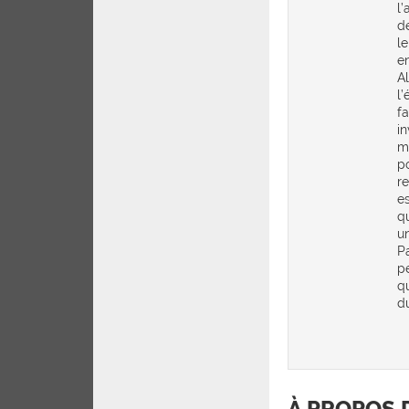
l’
d
le
en
A
l
f
i
m
p
r
e
qu
u
P
p
qu
du
À PROPOS 