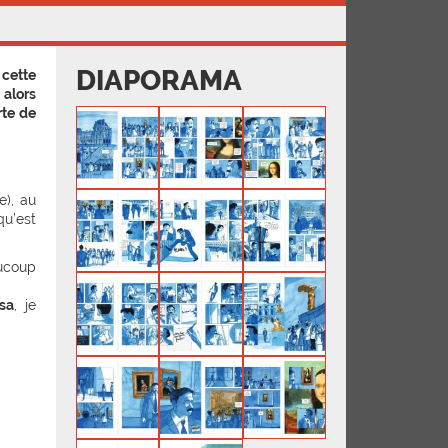
DIAPORAMA
 cette
 alors
rte de
e), au
qu’est
aucoup
sa
, je