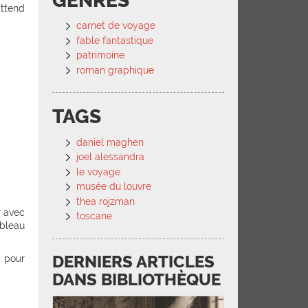
GENRES
ttend
carnet de voyage
fable fantastique
patrimoine
roman graphique
TAGS
daniel maghen
joel alessandra
le voyage
musée du louvre
thea rojzman
 avec
toscane
ableau
DERNIERS ARTICLES
 pour
DANS BIBLIOTHÈQUE