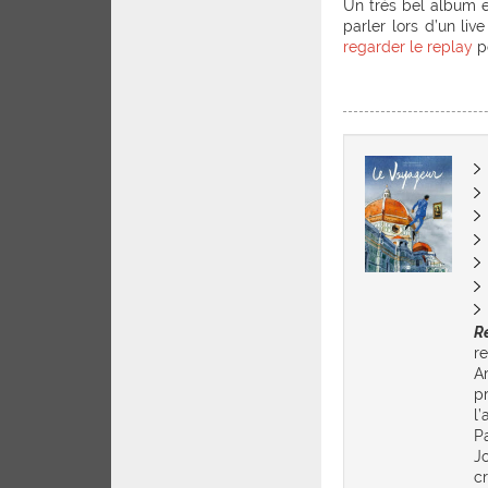
Un très bel album 
parler lors d’un li
regarder le replay
po
R
r
A
p
l
P
Jo
c