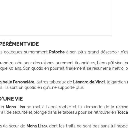
SPÉRÉMENT VIDE
ses collègues surnomment
Patoche
à son plus grand désespoir, n’e
 grand musée pour des raisons purement financières, bien qu’il vive to
que 50 ans. Son quotidien pourrait finalement se résumer à métro, b
a belle Ferronnière
, autres tableaux de
Léonard de Vinci
, le gardien 
Ils sont un quotidien qu’il ne supporte plus.
’UNE VIE
tin
Mona Lisa
se met à l’apostropher et lui demande de la rejoind
ail de sécurité et plonge dans le tableau pour se retrouver en
Tosc
a
(la sœur de
Mona Lisa
), dont les traits ne sont pas sans lui rappe