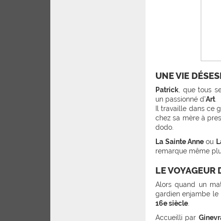
UNE VIE DÉSE
Patrick
, que tous 
un passionné d’
Art
.
Il travaille dans ce
chez sa mère à pres
dodo.
La Sainte Anne
ou
L
remarque même plus. 
LE VOYAGEUR D
Alors quand un ma
gardien enjambe le r
16e siècle
.
Accueilli par
Ginevr