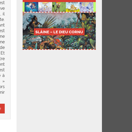
est
uve
 il
te.
ant
est
SLÁINE – LE DIEU CORNU
mme
 ne
 de
 Et
tre
ent
est
e à
! »
ors
nir
e