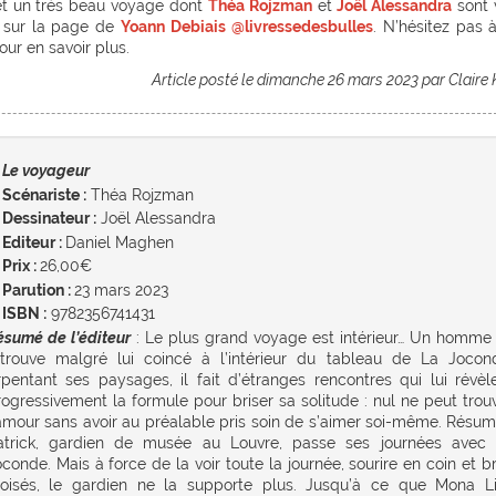
et un très beau voyage dont
Théa Rojzman
et
Joël Alessandra
sont 
ve sur la page de
Yoann Debiais
@livressedesbulles
. N’hésitez pas à
ur en savoir plus.
Article posté le dimanche 26 mars 2023 par Claire 
Le voyageur
Scénariste :
Théa Rojzman
Dessinateur :
Joël Alessandra
Editeur :
Daniel Maghen
Prix :
26,00€
Parution :
23 mars 2023
ISBN :
9782356741431
ésumé de l’éditeur
: Le plus grand voyage est intérieur… Un homme
etrouve malgré lui coincé à l’intérieur du tableau de La Jocon
rpentant ses paysages, il fait d’étranges rencontres qui lui révèl
rogressivement la formule pour briser sa solitude : nul ne peut trou
’amour sans avoir au préalable pris soin de s’aimer soi-même. Résum
atrick, gardien de musée au Louvre, passe ses journées avec
conde. Mais à force de la voir toute la journée, sourire en coin et b
roisés, le gardien ne la supporte plus. Jusqu’à ce que Mona L