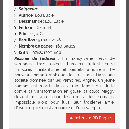
Saigneurs
Autrice :
Lou Lubie
Dessinatrice
: Lou Lubie
Editeur :
Delcourt
Prix :
22,50 €
Parution :
5 mars 2026
Nombre de pages :
160 pages
ISBN :
9782413091806
Résumé de l’éditeur :
En Transylvanie, pays de
vampires, trois colocs humains luttent entre
morsures, militantisme et secrets amoureux. Le
nouveau roman graphique de Lou Lubie. Dans une
société dominée par les vampires, Anghel, un jeune
humain, est mordu dans la rue. Tandis qu’il lutte
contre sa transformation en goule, sa coloc Maggy
devient militante pour les droits des humains.
Impossible alors pour Iulia, leur troisième amie,
d’avouer qu’elle est amoureuse d’une vampire !
Acheter sur BD Fugue