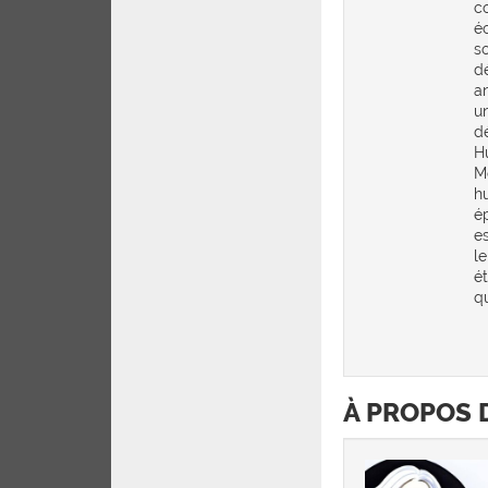
c
é
s
d
a
u
d
H
M
h
ép
e
l
é
qu
À PROPOS 