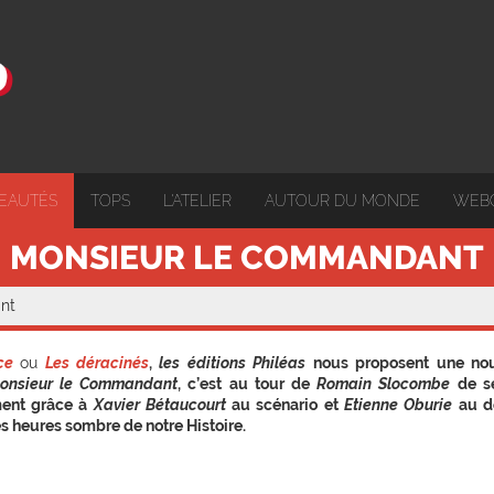
EAUTÉS
TOPS
L'ATELIER
AUTOUR DU MONDE
WEB
MONSIEUR LE COMMANDANT
nt
nce
ou
Les déracinés
,
les éditions Philéas
nous proposent une nou
onsieur le Commandant
, c’est au tour de
Romain Slocombe
de se
ent grâce à
Xavier Bétaucourt
au scénario et
Etienne Oburie
au de
s heures sombre de notre Histoire.