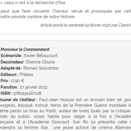
», celui-ci est à la recherche d’Ilse.
eut que faire ressentir l’horreur vécue et provoquée par cert
cette période sombre de notre Histoire.
Article posté le vendredi 04 février 2022 par Claire
Monsieur le Commandant
Scénariste :
Xavier Bétaucourt
Dessinateur :
Etienne Oburie
Adapté de :
Romain Slocombe
Editeurs :
Philéas
Prix :
17,90 €
Parution
: 27 janvier 2022
ISBN :
9782491467128
ésumé de l’éditeur :
Paul-Jean Husson est un écrivain bien né, gr
ourgeois, éduqué, instruit, héros de la Première Guerre mondiale (i
ême perdu un bras au front), auteur de livres loués par la critique
risés du public, assez habile pour siéger à la fois à l’Acadé
rançaise et à l’Académie Goncourt. Son fils lui présente celle 
eviendra sa femme, Ilse : une jeune actrice de cinéma Allema