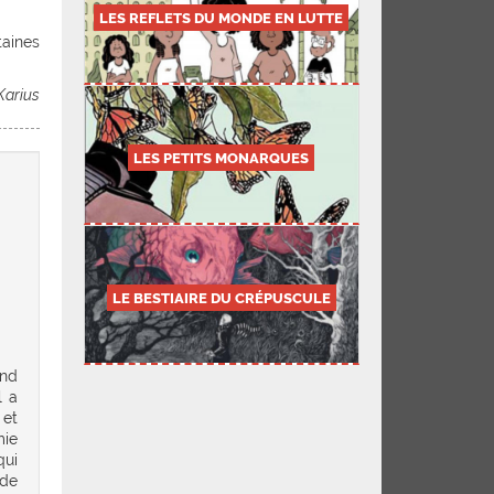
LES REFLETS DU MONDE EN LUTTE
aines
 Karius
LES PETITS MONARQUES
LE BESTIAIRE DU CRÉPUSCULE
and
l a
 et
mie
qui
nde