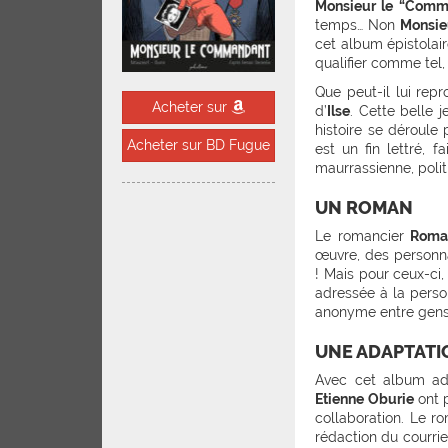
Monsieur le “Comm
temps… Non
Monsie
cet album épistolai
qualifier comme tel,
Que peut-il lui rep
Acheter sur
d’
Ilse
. Cette belle 
histoire se déroule
Acheter sur BD Fugue
est un fin lettré, 
maurrassienne, poli
UN ROMAN
Le romancier
Roma
œuvre, des personna
! Mais pour ceux-ci,
adressée à la person
anonyme entre gens 
UNE ADAPTATI
Avec cet album a
Etienne Oburie
ont p
collaboration. Le r
rédaction du courrie