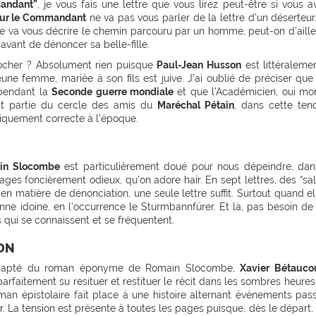
andant”
, je vous fais une lettre que vous lirez peut-être si vous a
ur le Commandant
ne va pas vous parler de la lettre d’un déserteur
re va vous décrire le chemin parcouru par un homme, peut-on d’aille
 avant de dénoncer sa belle-fille.
rocher ? Absolument rien puisque
Paul-Jean Husson
est littéraleme
jeune femme, mariée à son fils est juive. J’ai oublié de préciser que
 pendant la
Seconde guerre mondiale
et que l’Académicien, oui mo
fait partie du cercle des amis du
Maréchal Pétain
, dans cette ten
tiquement correcte à l’époque.
in Slocombe
est particulièrement doué pour nous dépeindre, dan
ges foncièrement odieux, qu’on adore haïr. En sept lettres, des “sa
 en matière de dénonciation, une seule lettre suffit. Surtout quand el
ne idoine, en l’occurrence le Sturmbannfürer. Et là, pas besoin de 
qui se connaissent et se fréquentent.
ON
dapté du roman éponyme de Romain Slocombe,
Xavier Bétauco
arfaitement su resituer et restituer le récit dans les sombres heures
oman épistolaire fait place à une histoire alternant événements pas
r. La tension est présente à toutes les pages puisque, dès le départ,