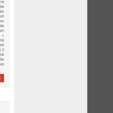
rre
 de
ais
son
ors
 de
ean
à «
âme
nre
 il
ine
lle
les
e