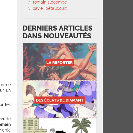
romain slocombe
xavier bétaucourt
DERNIERS ARTICLES
DANS NOUVEAUTÉS
LA REPORTER
 on ne
sur un
DES ÉCLATS DE DIAMANT
ur les
on
de
omain
e crée