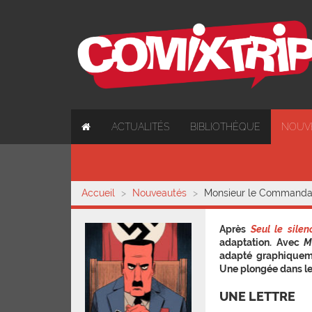
ACTUALITÉS
BIBLIOTHÈQUE
NOUV
Accueil
Nouveautés
Monsieur le Commanda
Après
Seul le sile
adaptation. Avec
M
adapté graphiquem
Une plongée dans le
UNE LETTRE