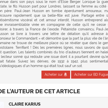
onnue dans son pays sous le nom d’Elsie Berger. Lorsque la gue
clate, le fils Husson part pour Londres, laissant sa femme au côté
on père. Paul-Jean Husson en tombe éperdument amoureux, m
écouvre rapidement que sa belle-fille est juive. Partagé entre 
ntisémitisme viscéral et cet amour interdit, Husson entreprend al
ne invraisemblable virée en compagnie de celle qu’il ne cesse
ésirer, à travers la France de l’exode. Pétainiste convaincu, Paul-J
usson se livre à travers une lettre de délation qu’il adresse 
onsieur le Commandant » et démontre que la part la plus vile de l’
umaine ne trouve de meilleure place où se révéler que dans le ge
istolaire. Terrifiant ! Dès les premières lignes, nous savons de quoi
st question. Les talents combinés du trio d’auteurs tiennent en hale
e lecteur sonné qui redoute une issue dont il a pourtant deviné qu’e
tait fatale. Suivez les dérives, de 1932 à 1942, plus sentimenta
’idéologiques d’un homme qui était tout sauf un sot.
Acheter sur
Acheter sur BD Fugu
DE L'AUTEUR DE CET ARTICLE
CLAIRE KARIUS