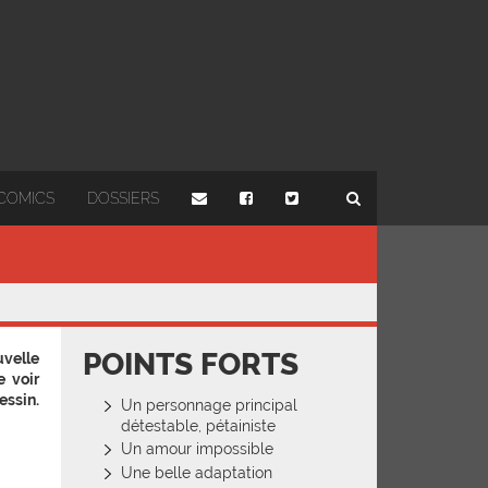
COMICS
DOSSIERS
POINTS FORTS
velle
 voir
ssin.
Un personnage principal
détestable, pétainiste
Un amour impossible
Une belle adaptation