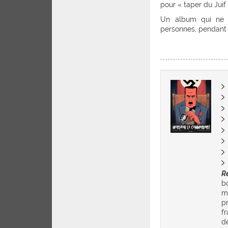
pour « taper du Juif 
Un album qui ne p
personnes, pendant 
R
b
m
p
f
d