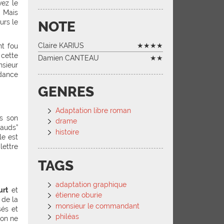
vez le
. Mais
urs le
NOTE
Claire KARIUS
★★★★
nt fou
 cette
Damien CANTEAU
★★
nsieur
dance
GENRES
Adaptation libre roman
s son
drame
lauds”
histoire
le est
lettre
TAGS
adaptation graphique
urt
et
étienne oburie
 de la
monsieur le commandant
sés et
philéas
 on ne