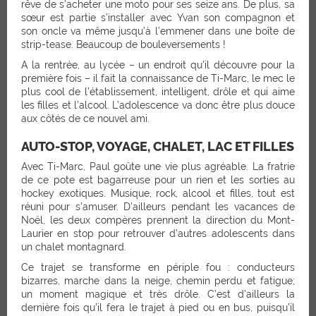
rêve de s’acheter une moto pour ses seize ans. De plus, sa
sœur est partie s’installer avec Yvan son compagnon et
son oncle va même jusqu’à l’emmener dans une boîte de
strip-tease. Beaucoup de bouleversements !
A la rentrée, au lycée – un endroit qu’il découvre pour la
première fois – il fait la connaissance de Ti-Marc, le mec le
plus cool de l’établissement, intelligent, drôle et qui aime
les filles et l’alcool. L’adolescence va donc être plus douce
aux côtés de ce nouvel ami.
AUTO-STOP, VOYAGE, CHALET, LAC ET FILLES
Avec Ti-Marc, Paul goûte une vie plus agréable. La fratrie
de ce pote est bagarreuse pour un rien et les sorties au
hockey exotiques. Musique, rock, alcool et filles, tout est
réuni pour s’amuser. D’ailleurs pendant les vacances de
Noël, les deux compères prennent la direction du Mont-
Laurier en stop pour retrouver d’autres adolescents dans
un chalet montagnard.
Ce trajet se transforme en périple fou : conducteurs
bizarres, marche dans la neige, chemin perdu et fatigue;
un moment magique et très drôle. C’est d’ailleurs la
dernière fois qu’il fera le trajet à pied ou en bus, puisqu’il