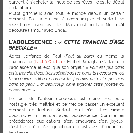
parvient à s’acheter la moto de ses rêves : c’est le début
de la liberté !
Plutôt grincheux avec tout le monde depuis un certain
moment, Paul a du mal à communiquer et surtout ne
réussit rien avec les filles. Mais c’est au Lac Noir qu’il
découvre l’amour avec Linda…
L’ADOLESCENCE :
« CETTE TRANCHE
D’AGE
SPÉCIALE »
Après l’enfance de Paul (
Paul au parc
) ou même la
quarantaine (
Paul à Québec
), Michel Rabagliati s’attaque à
l’adolescence et explique son projet :
« Paul est pris dans
cette tranche d’âge très spéciale où tes parents t’écœurent, où
tu découvres la liberté, l’amour, les femmes, où tu n’es pas bien
dans ta peau. J’ai beaucoup aimé explorer cette facette du
personnage. »
Le récit de l’auteur québécois est d’une très belle
nostalgie, très maîtrisé et permet de passer un excellent
moment de lecture. Surtout qu’il n’est très simple
d’accrocher un lectorat avec l’adolescence. Comme les
précédentes publications, s’est émouvant, c’est joyeux,
c’est très drôle, c’est grincheux et c’est aussi d’une infinie
tendresse.