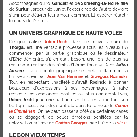
Accompagnés du roi
Gandalf
et de
Skraeling-la-Noire
, fille
de
Surtur
, l’ardeur de l’un et l’expérience de l’autre devront
s’unir pour délivrer leur amour commun. Et espérer rétablir
le cours de l’histoire.
UN UNIVERS GRAPHIQUE DE HAUTE VOLEE
Ce que réalise
Robin Recht
dans ce nouvel album de
Thorgal
est une véritable prouesse à tous les niveaux ! À
commencer par la partie graphique où le dessinateur
d’
Elric
démontre, s’il en était besoin, une fois de plus sa
maitrise à réaliser des récits d’héroic fantasy. Dans
Adieu
Aaricia
, son identité graphique se mêle brillamment à
l’univers créé par
Jean Van Hamme
et
Grzegorz Rosinski
.
Tout en respectant l’habileté qu’avait
Rosinski
à donner
beaucoup d’expressions à ses personnages, à faire
ressentir les ambiances hostiles ou plus contemplatives,
Robin Recht
joue une partition similaire en apportant son
trait qui nous avait déjà tant plu dans le tome 4 de
Conan
le Cimmérien
. On ne peut passer à côté de certaines cases
où se dégagent de belles émotions bonifiées par la
colorisation raffinée de
Gaétan George
s
, habitué de la
série
.
LE BON VIEUX TEMPS