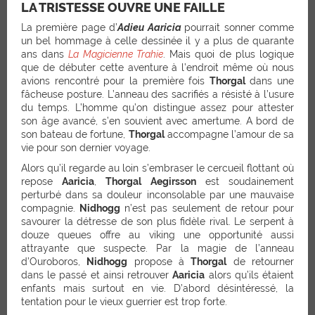
LA TRISTESSE OUVRE UNE FAILLE
La première page d’
Adieu Aaricia
pourrait sonner comme
un bel hommage à celle dessinée il y a plus de quarante
ans dans
La Magicienne Trahie
. Mais quoi de plus logique
que de débuter cette aventure à l’endroit même où nous
avions rencontré pour la première fois
Thorgal
dans une
fâcheuse posture. L’anneau des sacrifiés a résisté à l’usure
du temps. L’homme qu’on distingue assez pour attester
son âge avancé, s’en souvient avec amertume. A bord de
son bateau de fortune,
Thorgal
accompagne l’amour de sa
vie pour son dernier voyage.
Alors qu’il regarde au loin s’embraser le cercueil flottant où
repose
Aaricia
,
Thorgal
Aegirsson
est soudainement
perturbé dans sa douleur inconsolable par une mauvaise
compagnie.
Nidhogg
n’est pas seulement de retour pour
savourer la détresse de son plus fidèle rival. Le serpent à
douze queues offre au viking une opportunité aussi
attrayante que suspecte. Par la magie de l’anneau
d’Ouroboros,
Nidhogg
propose à
Thorgal
de retourner
dans le passé et ainsi retrouver
Aaricia
alors qu’ils étaient
enfants mais surtout en vie. D’abord désintéressé, la
tentation pour le vieux guerrier est trop forte.