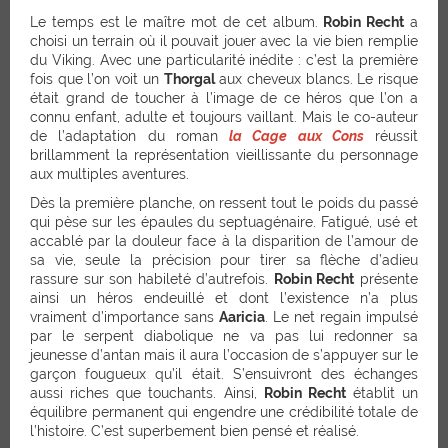
Le temps est le maître mot de cet album.
Robin Recht
a
choisi un terrain où il pouvait jouer avec la vie bien remplie
du Viking. Avec une particularité inédite : c’est la première
fois que l’on voit un
Thorgal
aux cheveux blancs. Le risque
était grand de toucher à l’image de ce héros que l’on a
connu enfant, adulte et toujours vaillant. Mais le co-auteur
de l’adaptation du roman
la Cage aux Cons
réussit
brillamment la représentation vieillissante du personnage
aux multiples aventures.
Dès la première planche, on ressent tout le poids du passé
qui pèse sur les épaules du septuagénaire. Fatigué, usé et
accablé par la douleur face à la disparition de l’amour de
sa vie, seule la précision pour tirer sa flèche d’adieu
rassure sur son habileté d’autrefois.
Robin Recht
présente
ainsi un héros endeuillé et dont l’existence n’a plus
vraiment d’importance sans
Aaricia
. Le net regain impulsé
par le serpent diabolique ne va pas lui redonner sa
jeunesse d’antan mais il aura l’occasion de s’appuyer sur le
garçon fougueux qu’il était. S’ensuivront des échanges
aussi riches que touchants. Ainsi,
Robin Recht
établit un
équilibre permanent qui engendre une crédibilité totale de
l’histoire. C’est superbement bien pensé et réalisé.