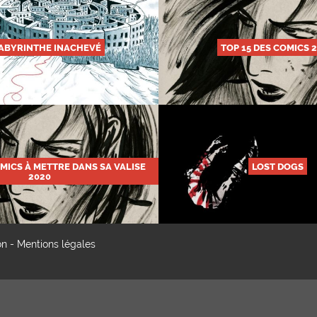
LABYRINTHE INACHEVÉ
TOP 15 DES COMICS 
OMICS À METTRE DANS SA VALISE
LOST DOGS
2020
on
-
Mentions légales