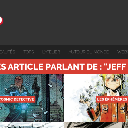
EAUTÉS
TOPS
L'ATELIER
AUTOUR DU MONDE
WEB
S ARTICLE PARLANT DE : "JEFF
COSMIC DETECTIVE
LES ÉPHÉMÈRES