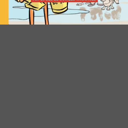
LES BEAUX ÉTÉS, TOME 2 : LA CALANQUE
Tous droits réservés ©
Fantrippers
2026 -
La rédaction
-
Mentions légales