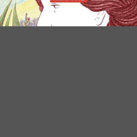
LE BRUIT DE LA PLUIE
ENTRETIEN AVEC LUDOVIC MONNIER, GALERISTE
EXPOSITION LAURENT BONNEAU À LA GALERIE « ACHETEZ DE
L’ART »