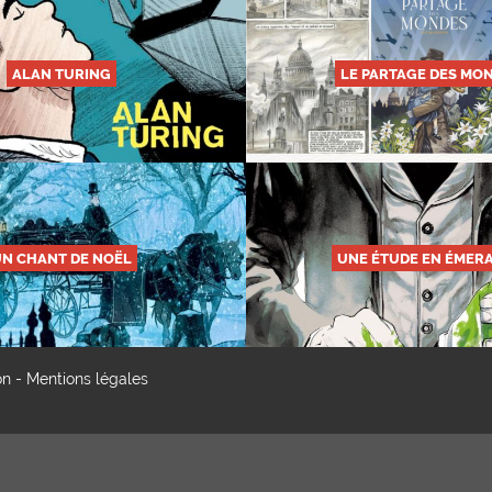
ALAN TURING
LE PARTAGE DES MO
N CHANT DE NOËL
UNE ÉTUDE EN ÉMER
on
-
Mentions légales