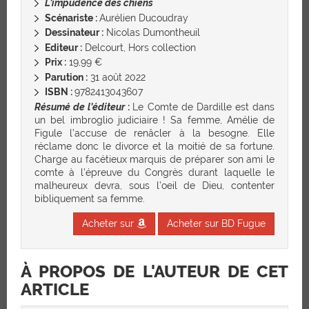
L’impudence des chiens
Scénariste :
Aurélien Ducoudray
Dessinateur :
Nicolas Dumontheuil
Editeur :
Delcourt, Hors collection
Prix :
19,99 €
Parution :
31 août 2022
ISBN :
9782413043607
Résumé de l’éditeur
:
Le Comte de Dardille est dans
un bel imbroglio judiciaire ! Sa femme, Amélie de
Figule l’accuse de renâcler à la besogne. Elle
réclame donc le divorce et la moitié de sa fortune.
Charge au facétieux marquis de préparer son ami le
comte à l’épreuve du Congrès durant laquelle le
malheureux devra, sous l’oeil de Dieu, contenter
bibliquement sa femme.
Acheter sur
Acheter sur BD Fugue
À PROPOS DE L'AUTEUR DE CET
ARTICLE