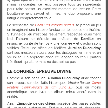
mains innocentes, ce récit possède tous les ingrédients
pour faire passer un excellent moment de lecture. Entre
bouillonnement sexuel et rimes, le duo proposent une
intrigue complètement folle.
Le scénariste de
Chen : les enfants perdus
se prend au jeu
en imaginant une histoire fondée sur les codes du théâtre.
Si l’unité de lieu n’est pas réellement respectée, quasiment
tout l’album se déroule au château de
Dardille
, en
revanche, l’unité de temps – une journée – et d’action sont
visibles. Telle une pièce de Molière,
Aurélien Ducoudray
sort ses meilleurs atours pour les dialogues, en rime et en
volubilité. On apprécie donc ce langage soutenu, parfois
très fleuri, qui attire mais ne déstabilise pas.
LE CONGRÈS, ÉPREUVE DIVINE
Comme à son habitude,
Aurélien Ducoudray
aime fonder
son propos sur des faits historiques (
Amère Russie
,
Camp
Poutine
,
L’anniversaire de Kim Jung Il
…), plus ou moins
anecdotique, pour livrer un album mieux ancré dans la
réalité.
Ainsi,
L’impudence des chiens
possède des bases solides
et vraiment historiques. Pratique odieuse et dépassée,