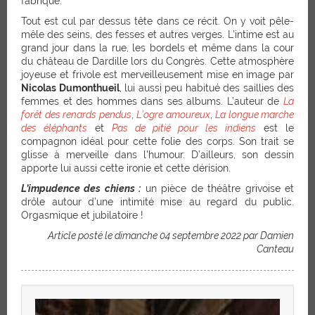
fabrique.
Tout est cul par dessus tête dans ce récit. On y voit pêle-
mêle des seins, des fesses et autres verges. L’intime est au
grand jour dans la rue, les bordels et même dans la cour
du château de Dardille lors du Congrès. Cette atmosphère
joyeuse et frivole est merveilleusement mise en image par
Nicolas Dumonthueil
, lui aussi peu habitué des saillies des
femmes et des hommes dans ses albums. L’auteur de
La
forêt des renards pendus
,
L’ogre amoureux
,
La longue marche
des éléphants
et
Pas de pitié pour les indiens
est le
compagnon idéal pour cette folie des corps. Son trait se
glisse à merveille dans l’humour. D’ailleurs, son dessin
apporte lui aussi cette ironie et cette dérision.
L’impudence des chiens :
un pièce de théâtre grivoise et
drôle autour d’une intimité mise au regard du public.
Orgasmique et jubilatoire !
Article posté le dimanche 04 septembre 2022 par Damien
Canteau