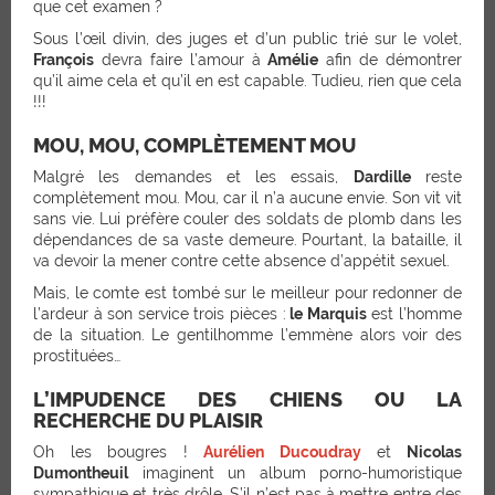
que cet examen ?
Sous l’œil divin, des juges et d’un public trié sur le volet,
François
devra faire l’amour à
Amélie
afin de démontrer
qu’il aime cela et qu’il en est capable. Tudieu, rien que cela
!!!
MOU, MOU, COMPLÈTEMENT MOU
Malgré les demandes et les essais,
Dardille
reste
complètement mou. Mou, car il n’a aucune envie. Son vit vit
sans vie. Lui préfère couler des soldats de plomb dans les
dépendances de sa vaste demeure. Pourtant, la bataille, il
va devoir la mener contre cette absence d’appétit sexuel.
Mais, le comte est tombé sur le meilleur pour redonner de
l’ardeur à son service trois pièces :
le Marquis
est l’homme
de la situation. Le gentilhomme l’emmène alors voir des
prostituées…
L’IMPUDENCE DES CHIENS OU LA
RECHERCHE DU PLAISIR
Oh les bougres !
Aurélien Ducoudray
et
Nicolas
Dumontheuil
imaginent un album porno-humoristique
sympathique et très drôle. S’il n’est pas à mettre entre des