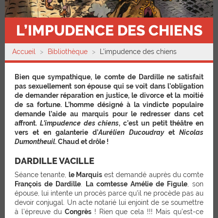
L’IMPUDENCE DES CHIENS
Accueil
Bibliothèque
L’impudence des chiens
Bien que sympathique, le comte de Dardille ne satisfait
pas sexuellement son épouse qui se voit dans l’obligation
de demander réparation en justice, le divorce et la moitié
de sa fortune. L’homme désigné à la vindicte populaire
demande l’aide au marquis pour le redresser dans cet
affront.
L’impudence des chiens
, c’est un petit théâtre en
vers et en galanterie d’
Aurélien Ducoudray
et
Nicolas
Dumontheuil
. Chaud et drôle !
DARDILLE VACILLE
Séance tenante,
le Marquis
est demandé auprès du comte
François de Dardille
.
La comtesse Amélie de Figule
, son
épouse, lui intente un procès parce qu’il ne procède pas au
devoir conjugal. Un acte notarié lui enjoint de se soumettre
à l’épreuve du
Congrès
! Rien que cela !!! Mais qu’est-ce