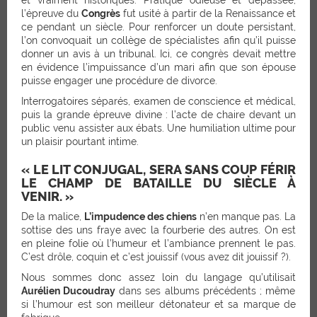
l’épreuve du
Congrès
fut usité à partir de la Renaissance et
ce pendant un siècle. Pour renforcer un doute persistant,
l’on convoquait un collège de spécialistes afin qu’il puisse
donner un avis à un tribunal. Ici, ce congrès devait mettre
en évidence l’impuissance d’un mari afin que son épouse
puisse engager une procédure de divorce.
Interrogatoires séparés, examen de conscience et médical,
puis la grande épreuve divine : l’acte de chaire devant un
public venu assister aux ébats. Une humiliation ultime pour
un plaisir pourtant intime.
« LE LIT CONJUGAL, SERA SANS COUP FÉRIR
LE CHAMP DE BATAILLE DU SIÈCLE À
VENIR. »
De la malice,
L’impudence des chiens
n’en manque pas. La
sottise des uns fraye avec la fourberie des autres. On est
en pleine folie où l’humeur et l’ambiance prennent le pas.
C’est drôle, coquin et c’est jouissif (vous avez dit jouissif ?).
Nous sommes donc assez loin du langage qu’utilisait
Aurélien Ducoudray
dans ses albums précédents ; même
si l’humour est son meilleur détonateur et sa marque de